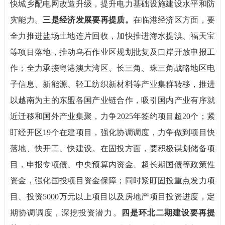
快城乡配电网改造升级，提升电力基础设施建设水平和防
灾能力。
三是经济发展要再提质。
在临港经济区方面，要
全力推进盐场土地连片回收，加快推进海水提溴、福天宝
等项目落地，推动乌石作业区规划批复及口岸开放申报工
作；全力承接粤港澳大湾区、长三角、珠三角战略地区电
子信息、新能源、轻工纺织新材料等产业集群转移，推进
以越南为主的东盟各国产业链合作，吸引国内产业有序就
近迁移和国外产业集聚，力争2025年签约项目超20个；紧
盯经开区19个在建项目，强化协调调度，力争做到项目快
落地、快开工、快建设。在固投方面，要积极谋划储备项
目，申报专项债、中央预算内资金、超长期国债等政策性
资金，强化国投项目资金保障；同时紧盯固投重点发力项
目、投资5000万元以上项目以及房地产项目投资进度，定
期协调调度，深挖投资潜力。
四是环北二期建设要再提