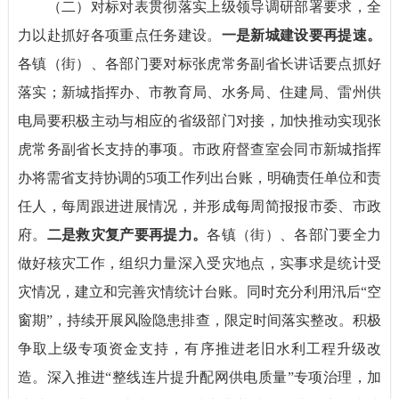
（二）对标对表贯彻落实上级领导调研部署要求，全
力以赴抓好各项重点任务建设。
一是新城建设要再提速。
各镇（街）、各部门要对标张虎常务副省长讲话要点抓好
落实；新城指挥办、市教育局、水务局、住建局、雷州供
电局要积极主动与相应的省级部门对接，加快推动实现张
虎常务副省长支持的事项。市政府督查室会同市新城指挥
办将需省支持协调的5项工作列出台账，明确责任单位和责
任人，每周跟进进展情况，并形成每周简报报市委、市政
府。
二是救灾复产要再提力。
各镇（街）、各部门要全力
做好核灾工作，组织力量深入受灾地点，实事求是统计受
灾情况，建立和完善灾情统计台账。同时充分利用汛后“空
窗期”，持续开展风险隐患排查，限定时间落实整改。积极
争取上级专项资金支持，有序推进老旧水利工程升级改
造。深入推进“整线连片提升配网供电质量”专项治理，加