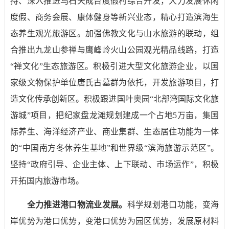
持、深入推进乌石天成台度假村综合开发，大力发展休闲
度假、商务会展、康体健身等新兴业态，精心打造滨海生
态养生观光旅游区。加强佛教文化与山水旅游的联动，组
合推出九龙山参禅与鹰峰岭火山公园观光精品线路，打造
“禅文化”生态旅游区。积极引进大型文化旅游企业，以国
家级文物保护单位唐氏古墓群为依托，开发旅游项目，打
造文化传承创新区。积极跟进国叶奥园“北部湾国际文化旅
游城”项目，把纪家盘龙滩规划建成一个占地
5
万亩，集国
际养生、海洋经济产业、商业集群、生态居住功能为一体
的“中国南方冬休养生基地”和世界级“滨海旅游示范区”。
坚持“政府引导、企业主体、上下联动、市场运作”，积极
开拓国内旅游市场。
全力推进港口物流业发展。
科学规划港口功能，变海
岸优势为港口优势，变港口优势为园区优势，发展原材料