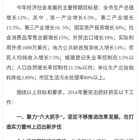
今年经济社会发展的主要预期目标是：全市生产总值
增长
12%
，
其中，第一产业增长6.5%
，第二产业增长
15.5%
，第三产业增长
16. 5%
；固定资产投资增长
30%
；社
会消费品零售总额增长
15%
；外贸出口增长
10%
；实际利
用外资
1000
万美元；
地方公共财政预算收入增长13%
；农
民人均纯收入增长
7.5%
；城镇登记失业率控制在
3.5%
以
内；人口自然增长率控制在
11.5‰
以内；
单位生产总值能
耗降低3.89%
；市区生活污水处理率
80%
以上。
围绕以上目标和要求，
2014
年要突出抓好抓实以下工
作：
一、聚力“六大抓手”，坚定不移推进改革发展，在打
造实力雷州上迈出新步伐