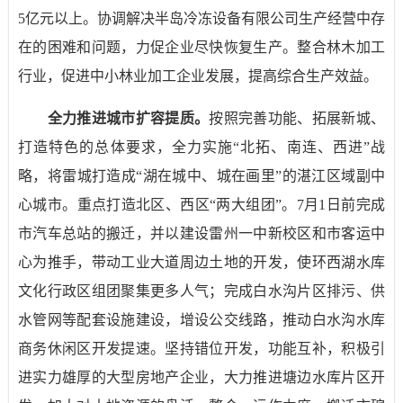
5
亿元以上。协调解决半岛冷冻设备有限公司生产经营中存
在的困难和问题，力促企业尽快恢复生产。整合林木加工
行业，促进中小林业加工企业发展，提高综合生产效益。
全力推进城市扩容提质。
按照完善功能、拓展新城、
打造特色的总体要求，全力实施“北拓、南连、西进”战
略，将雷城打造成“湖在城中、城在画里”的湛江区域副中
心城市。重点打造北区、西区“两大组团”。
7
月
1
日前完成
市汽车总站的搬迁，并以建设雷州一中新校区和市客运中
心为推手，带动工业大道周边土地的开发，使环西湖水库
文化行政区组团聚集更多人气；完成白水沟片区排污、供
水管网等配套设施建设，增设公交线路，推动白水沟水库
商务休闲区开发提速。坚持错位开发，功能互补，积极引
进实力雄厚的大型房地产企业，大力推进塘边水库片区开