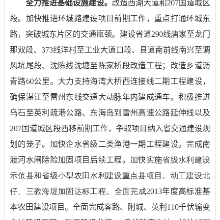
全力推进基础设施建设。
改造西湖大道和
207
国道城区
段。加快推进环城路建设项目前期工作，重点打通环城东
路，突破城东片区的交通瓶颈。建设省道
290
线唐家至龙门
那双段、
373
线洋村至工业大道口段、县道南前线南兴至调
风坑尾段、沈陈线沈塘至陈家桥段改造工程；改造乡道沥
青路
60
公里。大力支持海湾大桥西连接线二期工程建设，
确保湛江至雷州东线交通大动脉年内建成通车。积极推进
乌石至英利疏港公路、东海岛到雷州高速公路延伸线以及
207
国道城区段西移前期工作，争取项目纳入省交通建设规
划的笼子。加快企水省级二类渔港一期工程建设。完成南
渡河水闸除险加固项目后续工程。加快实施
省级水利建设
示范县和省级小型农田水利建设重点县项目。动工建设北
仔、三教海堤加固达标工程。全面完成2013
年度高标准基
本农田建设项目。全面完成客路、附城、英利
110
千伏输变