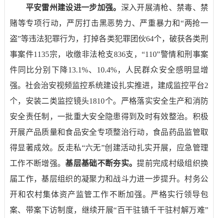
平安雷州建设进一步加强。
深入开展清枪、禁毒、禁
赌等专项行动，严厉打击黑恶势力、严重暴力和“两抢一
盗”等违法犯罪行为，打掉各类犯罪团伙
64
个，破获各类刑
事案件
1135
宗，收缴非法枪支
836
支，“
110”
警情和刑事案
件同比分别下降
13.1%
、
10.4%
，人民群众安全感明显增
强。社会治安视频监控系统建设扎实推进，建成监控平台
2
个，安装二类监控镜头
1810
个。严格落实安全生产和消防
安全责任制，一批重大安全隐患得到及时有效整治。积极
开展产品质量和食品安全专项整治行动，食品药品监管取
得显著成效。反走私“六无”创建活动扎实开展，应急管理
工作不断增强。
基层基础不断夯实。
提前完成
村级组织换
届工作，基层组织的凝聚力和战斗力进一步提升。村务公
开和农村集体资产监管
工作不断
加强。
严格实行领导包
案、带案下访制度，
继续开展“百干驻
镇千干驻村解万难”