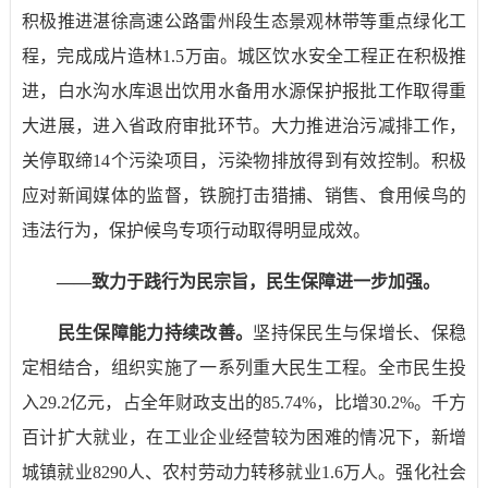
积极推进湛徐高速公路雷州段生态景观林带等重点绿化工
程，完成成片造林
1.5
万亩。城区饮水安全工程正在积极推
进，白水沟水库退出饮用水备用水源保护报批工作取得重
大进展，进入省政府审批环节。大力推进治污减排工作，
关停取缔
14
个污染项目，污染物排放得到有效控制。积极
应对新闻媒体的监督，铁腕打击猎捕、销售、食用候鸟的
违法行为，保护候鸟专项行动取得明显成效。
——
致力于践行为民宗旨，民生保障进一步加强。
民生保障能力持续改善。
坚持保民生与保增长、保稳
定相结合，组织实施了一系列重大民生工程。全市民生投
入
29.2
亿元，占全年财政支出的
85.74%
，比增
30.2%
。千方
百计扩大就业，在工业企业经营较为困难的情况下，新增
城镇就业
8290
人、农村劳动力转移就业
1.6
万人。强化
社会