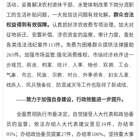
活动，
妥善解决农村退休干部、水管体制改革下岗分流职
工的生活补贴问题，
一
大批信访问题
有效化
解。
群众合法
权益得到有效保障。
认真抓好涉农收费专项治理，加大对
征地拆迁、安置补偿、涉
农资金的监察、审计力度，查处
各类违法违纪案件
113
件。
免费为
困难群众提供法律援助
263
件。加强市场监管
,
强化消费维权，市
场经
济秩序进一
步规范。殡改、
档案、统计、人事、物价、双拥、工会、
气象、市志、民族、宗教、对台、外事侨务、妇女儿童、
残疾人、民兵预备役、防震减灾等工作也取得了新成绩。
——
致力于加强自身建设，行政效能进一步提升。
全面贯彻执行市委决定，自觉接受人大代表和政协委
员的监督，依法办结人大代表建议意见
19
件，办结率
95%
；办结政协委员提案
27
件，办结率
100%
。坚持重大事