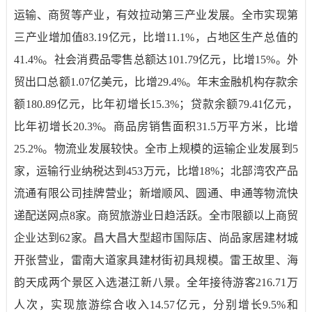
运输、商贸等产业，有效拉动第三产业发展。全市实现第
三产业增加值
83.19
亿元，比增
11.1%
，占地区生产总值的
41.4%
。社会消费品零售总额达
101.79
亿元，比增
15%
。外
贸出口总额
1.07
亿美元，比增
29.4%
。年末金融机构存款余
额
180.89
亿元，比年初增长
15.3%
；贷款余额
79.41
亿元，
比年初增长
20.3%
。商品房销售面积
31.5
万平方米，比增
25.2%
。物流业发展较快。全市上规模的运输企业发展到
5
家，运输行业纳税达到
453
万元，比增
18%
；北部湾农产品
流通有限公司挂牌营业；新增顺风、圆通、申通等物流快
递配送网点
8
家。商贸旅游业日趋活跃。全市限额以上商贸
企业达到
62
家。昌大昌大型超市国际店、尚品家居建材城
开张营业，雷南大道家具建材街初具规模。雷王故里、海
韵天成两个景区入选湛江新八景。全年接待游客
216.71
万
人次，实现旅游综合收入
14.57
亿元，分别增长
9.5%
和