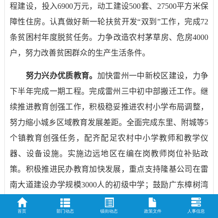
程建设，投入
6900
万元，动工建设
500
套、
27500
平方米保
障性住房。认真做好新一轮扶贫开发“双到”工作，完成
72
条贫困村年度脱贫任务。力争改造农村茅草房、危房
4000
户，努力改善贫困群众的生产生活条件。
努力兴办优质教育。
加快雷州一中新校区建设，力争
下半年完成一期工程。完成雷州三中初中部搬迁工作。继
续推进教育创强工作，积极稳妥推进农村小学布局调整，
努力缩小城乡区域教育发展差距。全面完成东里、附城等
5
个镇教育创强任务，配齐配足农村中小学教师和教学仪
器、设备设施。实施边远地区在编在岗教师岗位补贴政
策。积极推进民办教育加快发展，重点支持隆基公司在雷
南大道建设办学规模
3000
人的初级中学；鼓励广东樟树湾
公司与湛江一中联合办学，增加优质学位。
首页
部门动态
镇街动态
政策文件
人事信息