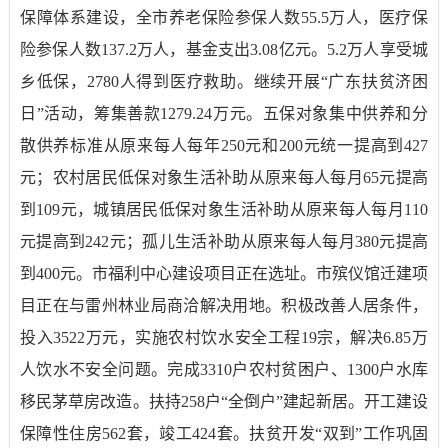
保障体系
建设，全市养老保险参保人数
55.5
万人，医疗保
险参保人数
137.2
万人，基金支出
3.08
亿元。
5.2
万人享受城
乡低保，
2780
人得到医疗救助。继续开展“广东扶贫济困
日”活动，筹集善款
1279.24
万元。
五保对象集中供养和分
散供养标准
从原来
每人每年
250
元和
200
元统一提高
到
427
元
；农村居民低保对象生活补助从原来每人每月
65
元提高
到
109
元，城镇居民低保对象生活补助从原来每人每月
110
元提高到
242
元；孤儿生活补助从原来每人每月
380
元提高
到
400
元。市福利中心建设项目正在选址。市殡仪馆迁建项
目正在与雷州林业局商洽解决用地。积极
改善人居条件
，
投入
3522
万元，实施农村饮水安全工程
19
宗，解决
6.85
万
人饮水不安全问题。完成
3310
户农村贫困户、
1300
户水库
移民茅草房改造。扶持
258
户“全倒户”建起新居。开工建设
保障性住房
562
套，竣工
424
套。扶贫开发“双到”工作巩固