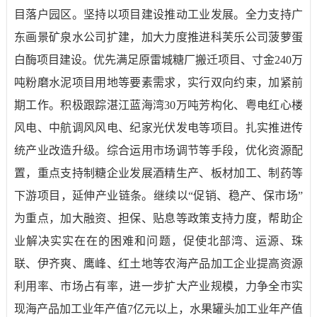
目落户园区。坚持以项目建设推动工业发展。全力支持广
东画景矿泉水公司扩建，加大力度推进科芙乐公司菠萝蛋
白酶项目建设。优先满足原雷城糖厂搬迁项目、寸金
240
万
吨粉磨水泥项目用地等要素需求，实行双向约束，加紧前
期工作。积极跟踪湛江蓝海湾
30
万吨芳构化、粤电红心楼
风电、中航调风风电、纪家光伏发电等项目。
扎实推进传
统产业改造升级
。
综合运用市场
调节
等手段，优化资源配
置，
重点支持制糖企业发展酒精生产、板材加工、制药等
下游项目，延伸产业链条。继续以“促销、稳产、保市场”
为重点，加大融资、担保、贴息等政策支持力度，帮助企
业解决实实在在的困难和问题，促使北部湾、运源、珠
联、伊齐爽、鹰峰、红土地等农海产品加工企业提高资源
利用率、市场占有率，进一步扩大产业规模，力争全市实
现海产品加工业年产值
7
亿元以上，水果罐头加工业年产值