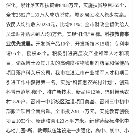
深化。累计落实帮扶资金
8468
万元，实施扶贫项目
365
个，
全市
2582
户
1.39
万人成功脱贫。
城乡居民收入稳步提高
。
农民人均纯收入
9230
元，比增
8.1%
；全市财政全额供给人
员津贴补贴达到人均
3
万元，实现“托低”目标。
科技教育事
业优先发展。
开发新产品
10
个，开发新技术
15
项；专利申
请
95
个、授权
48
个。积极引进高层次产业领军人才和项
目，诸辉博士及其开发的高纯度植物酶制剂药品和保健品
项目落户科芙乐公司，我市在湛江市产业领军人才和项目
引进工作中获得第一名。实施“科普惠农兴村计划”，创建
科普示范基地
8
个，推广新技术、新品种
12
项，辐射带动农
村
1820
户。雷州一中新校区建设项目奠基。雷州三中初中
部搬迁项目全面启动。全市投入
9117
万元，实施教育创强
项目
1053
个。新建校舍
4.23
万平方米。新建镇级标准化中
心幼儿园
6
所。教师队伍建设进一步强化，高中、初中、小