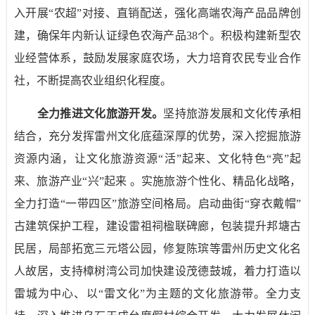
入开展“农超”对接、直销配送，强化高端农海产品品牌创
建，确保年内新认证绿色农海产品
38
个。积极构建新型农
业经营体系，鼓励发展家庭农场，大力培育农民专业合作
社，不断提高农业组织化程度。
全力推进文化旅游开发。
坚持旅游发展和文化传承相
结合，充分发挥雷州文化底蕴深厚的优势，深入挖掘旅游
资源内涵，让文化旅游资源“活”起来、文化特色“亮”起
来、旅游产业“兴”起来 。实施旅游个性化、精品化战略，
全力打造“一带四区”旅游空间格局。启动曲街“穿衣戴帽”
古建筑保护工程，建设雷祖祠楹联碑廊，包装提升邦塘古
民居，局部拓宽三元塔公园，修复陈瑸等雷州历史文化名
人故居，支持樟树湾公司加快建设茂德鼓城，着力打造以
雷城为中心、以“雷文化”为主题的文化旅游带。全力支