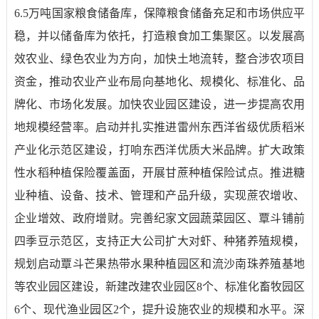
6.5
万吨国家粮食储备库，保障粮食储备充足和市场供应平
稳，并以储备库为依托，打造粮食加工集聚区。以发展高
效农业、绿色农业为方向，加快土地流转，整合涉农项目
资金，推动农业产业布局向基地化、规模化、标准化、品
牌化、市场化发展。加快农业园区建设，进一步提高农用
地规模经营率。启动并扎实推进雷州东西洋省级优质稻米
产业化示范区建设，打响东西洋优质大米品牌。扩大政策
性水稻种植保险覆盖面，开展甘蔗种植保险试点。推进糖
业种植、设备、技术、管理和产品升级，实现蔗农增收、
企业增效、政府增财。完善纪家文园蔬菜园区、覃斗铺前
四季豆示范区，支持正大公司扩大对虾、种猪养殖规模，
规划启动覃斗芒果热带水果种植园区和流沙南珠养殖基地
等农业园区建设，新建改建农业园区
8
个、标准化畜牧园区
6
个、现代渔业园区
2
个，提升设施农业的规模和水平。深