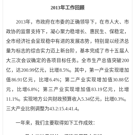
2013
年工作回顾
2013
年，市政府在市委的正确领导下，在市人大、市
政协的监督支持下，凝心聚力稳增长、惠民生、保稳定，
全市经济社会呈现稳中有进的发展态势，特别是以经济总
量为标志的综合实力迈上新台阶，基本完成了市十五届人
大三次会议确定的各项目标任务。全市生产总值突破
200
亿，达
200.99
亿元，比增
8.5%
。其中，第一产业实现增加
值
86.91
亿元，比增
6.4%
；第二产业实现增加值
30.88
亿
元，比增
6.8%
；第三产业实现增加值
83.19
亿元，比增
11.1%
。实现地方公共财政预算收入
5.34
亿元，比增
0.3%
。
三大产业比例调整为
43.2:15.4:41.4
。
一年来，我们主要取得如下工作成效：