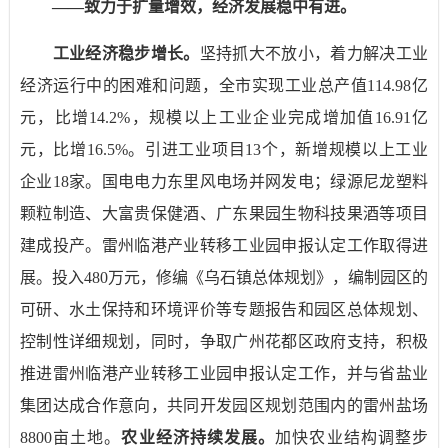
——
致力于扩量增效，经济发展稳中有进。
工业经济稳步增长。
坚持抓大不放小，着力解决工业
经济运行中的困难和问题，全市实现工业总产值
114.98
亿
元，比增
14.2%
，规模以上工业企业完成增加值
16.91
亿
元，比增
16.5%
。引进工业项目
13
个，新增规模以上工业
企业
18
家。国电电力东里风电场并网发电；绿源尼龙塑料
颗粒制造、大富贵保健酒、广东果园生物科技果酒等项目
建成投产。雷州临港产业转移工业园申报认定工作取得进
展。投入
480
万元，修编《乌石镇总体规划》，编制园区的
可研、水土保持和环境评价等专题报告和园区总体规划、
控制性详细规划，同时，争取广州花都区政府支持，积极
推进雷州临港产业转移工业园申报认定工作，并与省盐业
集团达成合作意向，共同开发园区规划范围内的雷州盐场
8800
亩土地。
农业经济持续发展。
加快农业结构调整步