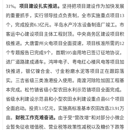
31%
。
项目建设扎实推进。
坚持把项目建设作为加快发展
的重要抓手，实行领导挂点负责制，全市实施重点项目
13
个，完成投资
6.3
亿元。半岛水产冷冻设备制造厂竣工。市
客运中心建设项目主体工程封顶。中央商务区建设项目积
极推进。大唐雷州火电项目全面提速，项目核准所需的
12
个专题报告已完成
9
个，首期
595
亩用地已签订征地协议，
进厂道路建成通车。鸿坤电子、粤电红心楼风电等项目加
快推进，银亿镍合金、寸金粉磨水泥等项目正在跟踪落
实。三吉省级三类渔港投入使用。南渡河除险加固工程基
本完成。松竹镇省级小型农田水利示范镇项目全面完成。
省级水利建设示范县和小型农田水利建设重点县
61
个项目
全面启动。投资
3.1
亿元，实施高标准基本农田改造
23.91
万
亩。
财税工作克难奋进。
由于受“营改增”和对部分小微企
业暂免征收增值税、营业税等政策性减税以及糖价下跌等