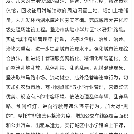
发。加大对土地资源的盘活、整合、运作力度，搬迁市殡
仪馆，回收征用附城镇政府周边闲置土地，增加土地储
备，为开发环西湖水库片区夯实基础。完成城市无害化垃
圾处理场建设工程。整治市实验小学片区“水浸街”路段。
实施“城市精细管理年”行动，坚持以治脏、治乱、治差、
治堵为重点，进一步提高城市管理水平。强化城市管理综
合执法，推进城市管理服务网格化、精细化和智能化。全
面整治乱堆乱放、乱停乱摆、乱贴乱画、乱搭滥建现象，
坚决取缔马路市场、流动摊点、店外经营等违章行为，切
实加强农贸市场、商业网点和“五小”行业管理，营造整洁
优美、规范有序的市容环境。依法治理乱停车辆、乱穿马
路、乱闯红灯、逆向行驶等违法违章行为，加大对“黑
的”、摩托车非法营运整治力度，增加公交车线路覆盖面积
和公共汽车、出租车运力，实行城区中小学错峰上下课，