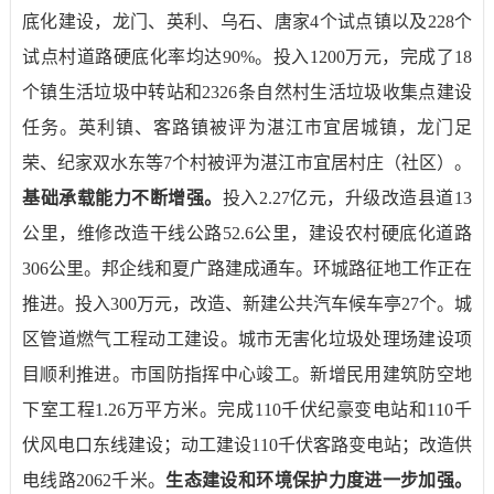
底化建设，龙门、英利、乌石、唐家
4
个试点镇以及
228
个
试点村道路硬底化率均达
90%
。投入
1200
万元，完成了
18
个镇生活垃圾中转站和
2326
条自然村生活垃圾收集点建设
任务。英利镇、客路镇被评为湛江市宜居城镇，龙门足
荣、纪家双水东等
7
个村被评为湛江市宜居村庄（社区）。
基础承载能力不断增强。
投入
2.27
亿元，升级改造县道
13
公里，维修改造干线公路
52.6
公里，建设农村硬底化道路
306
公里。邦企线和夏广路建成通车。环城路征地工作正在
推进。投入
300
万元，改造、新建公共汽车候车亭
27
个。城
区管道燃气工程动工建设。城市无害化垃圾处理场建设项
目顺利推进。市国防指挥中心竣工。新增民用建筑防空地
下室工程
1.26
万平方米。完成
110
千伏纪豪变电站和
110
千
伏风电口东线建设；动工建设
110
千伏客路变电站；改造供
电线路
2062
千米。
生态建设和环境保护力度进一步加强。