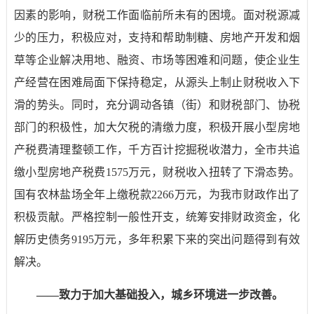
因素的影响，财税工作面临前所未有的困境。面对税源减
少的压力，积极应对，支持和帮助制糖、房地产开发和烟
草等企业解决用地、融资、市场等困难和问题，使企业生
产经营在困难局面下保持稳定，从源头上制止财税收入下
滑的势头。同时，充分调动各镇（街）和财税部门、协税
部门的积极性，加大欠税的清缴力度，积极开展小型房地
产税费清理整顿工作，千方百计挖掘税收潜力，全市共追
缴小型房地产税费
1575
万元，财税收入扭转了下滑态势。
国有农林盐场全年上缴税款
2266
万元，为我市财政作出了
积极贡献。严格控制一般性开支，统筹安排财政资金，化
解历史债务
9195
万元，多年积累下来的突出问题得到有效
解决。
——
致力于加大基础投入，城乡环境进一步改善。