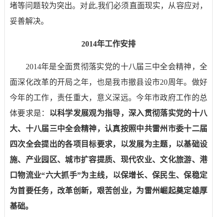
堵等问题较为突出。对此
,
我们必须直面现实，从容应对，
妥善解决。
2014
年工作安排
2014
年是全面贯彻落实党的十八届三中全会精神，全
面深化改革的开局之年，也是我市撤县设市
20
周年。做好
今年的工作，责任重大，意义深远。今年市政府工作的总
体要求是：
以科学发展观为指导，
深入贯彻落实
党的十八
大
、十八届三中全会
精神，
认真按照中共雷州市委十二届
四次全会提出的各项目标要求，以发展为主题，以基础设
施、产业园区、城市扩容提质、现代农业、文化旅游、港
口物流业“六大抓手”为主线
，
以保增长、保民生、保稳定
为首要任务，改革创新
，
艰苦创业，为雷州崛起奠定雄厚
基础
。