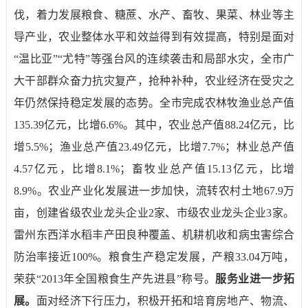
伐，着力发展粮食、糖蔗、水产、畜牧、果菜、林业等主
导产业，农业整体水平和效益得到有效提高，特别是面对
“温比亚”“尤特”等强台风的连续袭击和局部水灾，全市广
大干部群众奋力抗灾复产，抢种补种，农业经济在受灾之
年仍然保持稳定发展的态势。全市完成农林牧渔业总产值
135.39
亿元，比增
6.6%
。其中，农业总产值
88.24
亿元，比
增
5.5%
；渔业总产值
23.49
亿元，比增
7.7%
；林业总产值
4.57
亿元，比增
8.1%
；畜牧业总产值
15.13
亿元，比增
8.9%
。农业产业化发展进一步加快，流转农村土地
67.9
万
亩，创建省级农业龙头企业
2
家、市级农业龙头企业
3
家。
雷州东西洋水稻丰产田良种覆盖、机耕机收和病虫害综合
防治率接近
100%
。粮食生产稳定发展，产粮
33.04
万吨，
荣获“
2013
年全国粮食生产先进县”称号。
服务业进一步拓
展。
面对经济下行压力，积极开拓和培育房地产、物流、