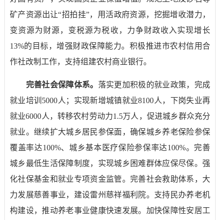
矿产资源出让“招拍挂”，用活政府资源，挖掘增收潜力，
变资源为财源，变税源为税收，力争财政收入实现增长
13%
的目标，增强财政保障能力。积极推进市农村信用合
作社改制工作，支持组建农村商业银行。
完善社会保障体系
。
落实更加积极的就业政策，完成
就业培训
5000
人；实现新增城镇就业
8100
人，下岗失业再
就业
6000
人，转移农村劳动力
1.5
万人，促进城乡群众充分
就业。继续扩大城乡居民参保面，确保城乡养老保险参保
覆盖率达
100%
、城乡基本医疗保险参保率达
100%
。完善
城乡最低生活保障制度，实现城乡困难群体应保尽保。强
化社保基金和就业专项资金监管。完善社会救助体系，大
力发展慈善事业，建设雷州慈祥福利院。支持民办养老机
构建设，推动养老事业健康快速发展。加快保障性安居工