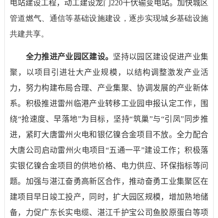
电站建设工程，动工建设龙门
220
千伏输变电站。加快城
区
管道燃气、通信等基础设施建设，逐步实现城乡基础设施
共建共享。
全力推进产业园区建设。
坚持以园区建设促进产业集
聚，以项目引进壮大产业规模，以结构调整激发产业活
力，努力构建布局合理、产业集聚、协调发展的产业新体
系。
积极推进雷州临港产业转移工业园申报认定工作，围
绕“抢速度、早落地”为目标，坚持“筑巢”与“引凤”同步推
进，紧盯大唐雷州火电和银亿镍合金项目不放。全力配合
大唐公司启动雷州火电项目“五通一平”建设工作；积极落
实银亿镍合金项目的供地价格、电力供应、环保指标等问
题。加强与湛江奋勇高新区合作，推动奋勇工业集聚区在
建项目早日竣工投产，同时，扩大园区规模，增加熟地储
备，力促广东长实电缆、湛江千护宝公司鱼胶原蛋白等项