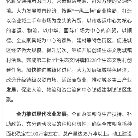
化解交通拥堵的压力，营造道路畅通、群众方便的交通环
境。大力发展城市经济，按照“一纵三横”商业格局，打造
以商业城二手车市场为龙头的汽贸，以市客运中心为核心
的客运、物流，以中华、国际广场为中心的商贸，以顺
德、全友家具城为中心的家私、建材等特色街区，促进城
区经济做大规模、提升层次。继续开展创建生态文明城镇
村活动。完成第二批
4
个生态文明镇和
228
个生态文明村创
建任务。加快推进城镇化进程。大力发展镇域特色经济，
改造升级镇级农贸市场，活跃商贸业，推动城乡第三产业
发展，促进人流、物流和资金流向中心镇或建制镇镇区集
聚。
全力推进现代农业发展。
全面落实粮食生产扶持、补
助政策，充分调动农民的种粮积极性，确保全市粮食播种
面积稳定在
100
万亩左右、总产量达
35
万吨以上。动工建设