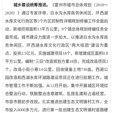
城乡建设统筹推进。
《雷州市城市总体规划（
2010
～
2020
）》通过专家评审，白水沟水库商务休闲区、环西湖
水库文化行政区等
5
个片区控制性详细规划修编工作全面启
动，新增控规面积
13
平方公里；
9
个镇总体规划修编任务全
面完成。城市建设力度进一步加大，以推进白水沟水库商
务休闲区、环西湖水库文化行政区“两大组团”建设为重
点，投资
2.5
亿元，实施城建项目
18
个，新增建成区面积
0.8
平方公里。编制“三旧”改造规划方案
18
宗，完成改造项目
2
个。改造小街小巷
3.6
公里。回收储备土地
730
亩。西湖公
园改造和西湖水库环湖路建设项目正在进行前期工作。城
市管理工作不断加强。从
12
月开始，集中开展城区环境综
合整治行动，铁腕整治违章建筑、乱搭乱建和占道经营，
市容市貌初步改观。扎实推进创建生态文明镇村工作，全
市投入
6000
多万元，进行第一批创建生态文明镇村道路硬