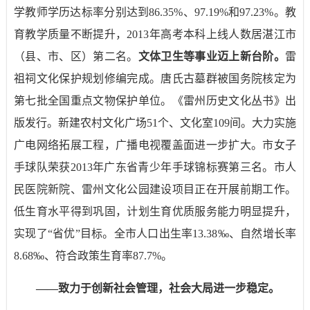
学教师学历达标率分别达到
86.35%
、
97.19%
和
97.23%
。教
育教学质量不断提升，
2013
年高考本科上线人数居湛江市
（县、市、区）第二名。
文体卫生等事业迈上新台阶。
雷
祖祠文化保护规划修编完成。唐氏古墓群被国务院核定为
第七批全国重点文物保护单位。《雷州历史文化丛书》出
版发行。新建农村文化广场
51
个、文化室
109
间。大力实施
广电网络拓展工程，广播电视覆盖面进一步扩大。市女子
手球队荣获
2013
年广东省青少年手球锦标赛第三名。市人
民医院新院、雷州文化公园建设项目正在开展前期工作。
低生育水平得到巩固，计划生育优质服务能力明显提升，
实现了“省优”目标。全市人口出生率
13.38‰
、自然增长率
8.68‰
、符合政策生育率
87.7%
。
——
致力于创新社会管理，社会大局进一步稳定。