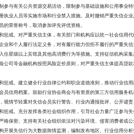
制参与有关公共资源交易活动，限制参与基础设施和公用事业特
册执业人员等实施市场和行业禁入措施。及时撤销严重失信企业
员的荣誉称号，取消参加评先评优资格。
惩戒。对严重失信主体，有关部门和机构应以统一社会信用代
企业和个人履行法定义务，对有履行能力但拒不履行的严重失信
入住星级以上宾馆及其他高消费行为等措施。支持征信机构采集
险公司等金融机构按照风险定价原则，对严重失信主体提高贷款
惩戒。建立健全行业自律公约和职业道德准则，推动行业信用
会员信用档案。鼓励行业协会商会与有资质的第三方信用服务机
，视情节轻重对失信会员实行警告、行业内通报批评、公开谴责
惩戒。充分发挥各类社会组织作用，引导社会力量广泛参与失
严格保密。支持有关社会组织依法对污染环境、侵害消费者或公
构开展失信行为大数据舆情监测，编制发布地区、行业信用分析