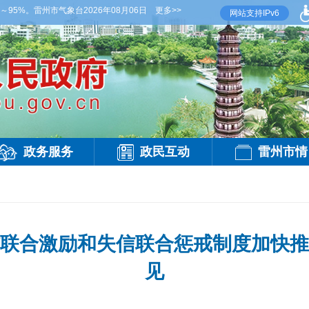
。雷州市气象台2026年08月06日傍晚发布
更多>>
【雷州晚间天气】今晚到明天白天，阴天间
网站支持IPv6
政务服务
政民互动
雷州市情
联合激励和失信联合惩戒制度加快推
见