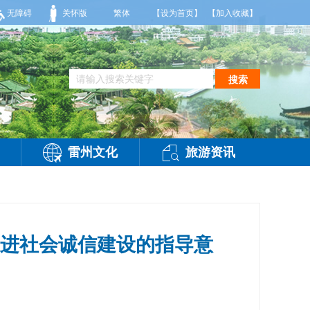
多云，有雷阵雨，局部大雨，东南风2～3级，气温25～32℃，相对湿度70～95%。
无障碍
关怀版
繁体
【设为首页】
【加入收藏】
搜索
雷州文化
旅游资讯
进社会诚信建设的指导意