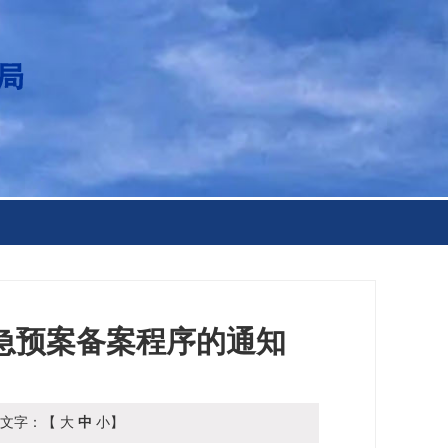
急预案备案程序的通知
文字：【
大
中
小
】