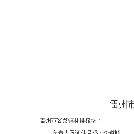
雷州
雷州市客路镇林排猪场：
负责人及证件号码：李道顺