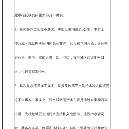
此举报反映的问题大部分不属实。
1、首先是沟道长度不属实。举报反映沟道长3公里。事实上，
按照城区规划图所标明的第三支沟，从天和花园开始，途经书
香丽景、四中、雷南大道、四小门口，直至城区西渠汇合口
止，也只有1956.6米。
2、其次是水流归属不属实。举报反映第三支沟污水冲入南渡河
这不合事实。事实上，我市城区雨污水主要是通过东渠和西渠
排泄，为杜绝城区生活污水直接排入南渡河，建设污水管网
长
时，我市在东渠、西渠和环城东沟汇合段下游规划设计并建设