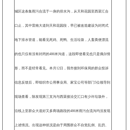
城区这条集雨污合流于一身的排水沟，从天和花园至西渠汇合
口止，其中雷南大道到天和花园段，早已被改造建设为封闭式
地下排水管道，能看见死鸡、死鸭、生活垃圾，人畜粪便漂流
的也只仅有没有封闭的486米沟道，这段即使看见也只是偶尔情
形，而不是经常看见。本月12日，我市接到环保局的群众投诉
信息反馈后，即组织市公用事业局、家宝公司等部门5位领导到
现场查看，除发现第三支沟与西渠接洽交汇口有少许垃圾外，
沿线上至群众大道好又多商场路段的486米雨污合流沟均没发现
上述情况。出现这种状况是由于周围群众不自觉乱倒、乱扔、