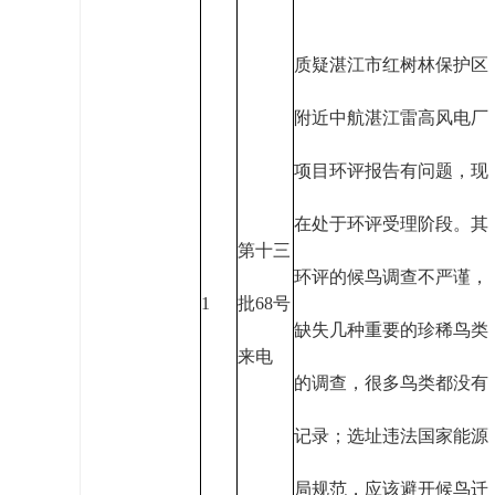
质疑湛江市红树林保护区
附近中航湛江雷高风电厂
项目环评报告有问题，现
在处于环评受理阶段。其
第十三
环评的候鸟调查不严谨，
1
批68号
缺失几种重要的珍稀鸟类
来电
的调查，很多鸟类都没有
记录；选址违法国家能源
局规范，应该避开候鸟迁