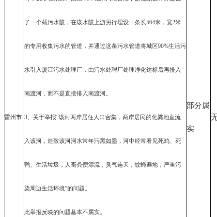
了一个截污水陂，在该水陂上游另行埋设一条长564米，宽2米
的专用收集污水的管道，并通过这条污水管道将城区90%生活污
水引入厦江污水处理厂，由污水处理厂处理净化达标后再排入
南渡河，而不是直接排入南渡河。
部分属
雷州市
3、关于举报“该河两岸居住人口密集，两岸居民的化粪池直流
实
入该河，造致该河河水常年污黑如墨，河中经常看见死鸡、死
鸭、生活垃圾，人畜粪便漂流，臭气连天，蚊蝇遍地，严重污
染周边生活环境”的问题。
此举报反映的问题基本不属实。