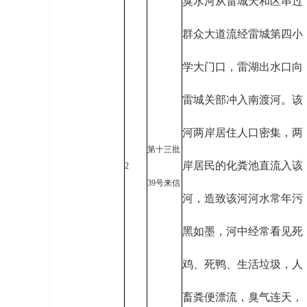
臭水河从雷城天和区串过
群众大道流经雷城第四小
学大门口，雷湖出水口向
雷城关部冲入南渡河。该
河两岸居住人口密集，两
第十三批
岸居民的化粪池直流入该
2
39号来信
河，造致该河河水常年污
黑如墨，河中经常看见死
鸡、死鸭、生活垃圾，人
畜粪便漂流，臭气连天，