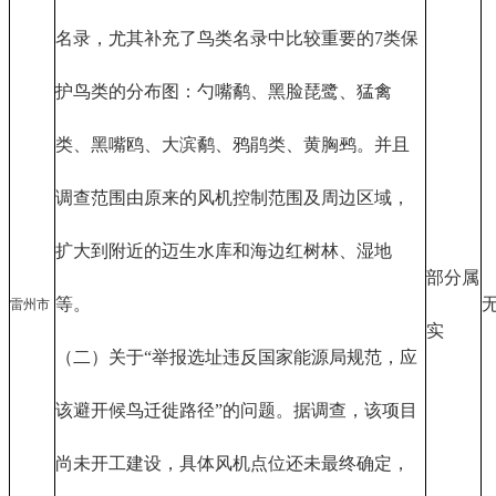
名录，尤其补充了鸟类名录中比较重要的7类保
护鸟类的分布图：勺嘴鹬、黑脸琵鹭、猛禽
类、黑嘴鸥、大滨鹬、鸦鹃类、黄胸鹀。并且
调查范围由原来的风机控制范围及周边区域，
扩大到附近的迈生水库和海边红树林、湿地
部分属
等。
雷州市
实
（二）关于“举报选址违反国家能源局规范，应
该避开候鸟迁徙路径”的问题。据调查，该项目
尚未开工建设，具体风机点位还未最终确定，