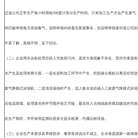
过该公司正常生产每小时用电500度计算出生产时间。只有加工生产才会产生废气
间仍被举报每天排放毒气，说明举报内容毫无客观事实，也说明举报者对该公司的
不甚了解，真相不明，妄下结论。
（二）企业用水达标处理后排入市政排污沟，直排大海现象不存在。雷州市泰源有
水产生及处理有两方面，一是在原料加工环节中产生，经固液分离机分离后经管道
废气降膜式浓缩机；二是清洗场地时产生，流入集水池后抽入三效废气降膜式浓缩
压低温蒸馏。处理废水的环节既环保又节能，最后排入当地镇政府规划建设的市政
在生产期间，市环保局监测站曾多次提水检测，均属达标排放。
（三）企业生产未曾涉及养殖投诉，毒害鱼排说法不成立。企水港是国家一级渔港