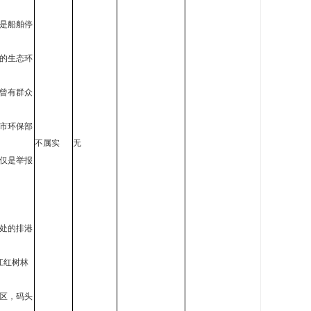
，是船舶停
的生态环
曾有群众
市环保部
不属实
无
仅是举报
处的排港
江红树林
区，码头