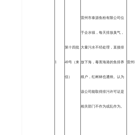
雷州市泰源鱼粉有限公司位
于企水镇，每天排放臭气，
第十四批
大量污水不经处理，直接排
1
49号（来
放下海，毒害海港的鱼排养
雷州
信）
殖户，红树林也遭殃。认为
该公司能取得排污许可证是
相关部门不作为或乱作为。