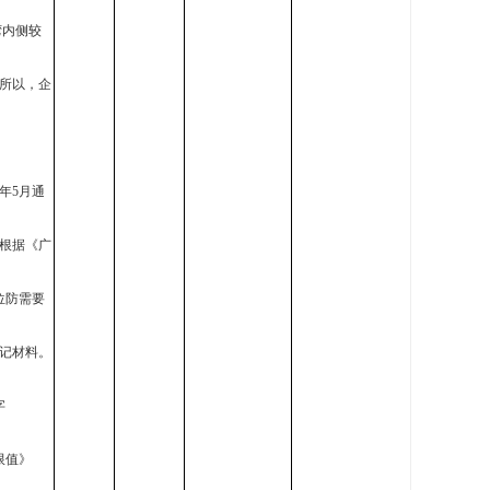
湾内侧较
所以，企
年5月通
。根据《广
位防需要
记材料。
字
限值》