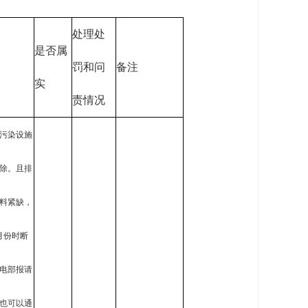
处理处
是否属
罚和问
备注
实
责情况
污染设施
除。且排
料紧缺，
月份时断
供电部报请
也可以通