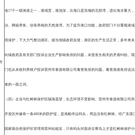
省17个一级渔港之一，港域宽，港池深，出海口是浩瀚的北部湾，进出海水量大
泊、网箱养鱼、珍珠养殖的天然港湾。为了提升港口功能，政府部门十分重视港域
境保护，下大力气整治港区。据当地镇政府反馈，港区的生产生活正常，多年来未
向镇政府及有关部门投诉企业生产影响鱼排的问题，未曾发生相关的矛盾纠纷。我
市
门也从未收到养殖户投诉雷州市泰源有限公司毒害鱼排的问题。毒害渔港鱼排说法
者的一面之词。
（四）企业与红树林保护区隔海遥望，生态环境不受影响。雷州市泰源有限公司所
开发区外缘有一条400米的防护堤，是渔船停运码头，周边没有红树林。经广东湛
国家级自然保护区管理局雷州站核实，只有码头对面赤豆寮岛上才是红树林保护小