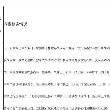
及
调查核实情况
县
（一）企业已停产多日，举报每天排放毒气问题不客观。雷州市泰源有限公司防治
较为齐全，废气先后由三效废气降膜式浓缩机和除臭塔两道设施处理，臭味基本消
气口离开发区的居民点尚有一段距离，气味已不明显。经了解，今年以来，由于原
国内产品价格持续走低，该公司基本处于停产状态，1月至5月份完全停产，6至10
时续进行少量生产，11月到现在已停产了40多天。特别在11月21日，该公司已向
暂停了生产线的变压器。这些生产状况通过供电部门提供的公司用电量可以证实，