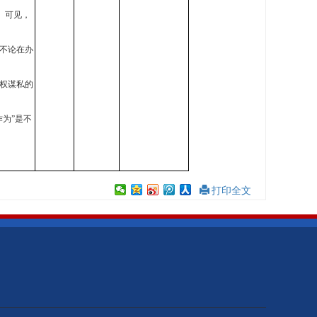
证。可见，
不论在办
权谋私的
为”是不
打印全文