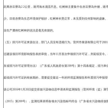
距离赤豆寮岛2.2公里，港湾海水涌流不息。红树林主要集中在赤豆寮岛外侧，港
少。目前赤寮岛生态环境保护较好，红树林长势正常，未见受到任何影响的迹象。
业生产遭殃红树林的说法是毫无依据的。
（五）排污许可证来源合法，部门人员没有违规行为。雷州市泰源有限公司于2001
过建设项目环境影响报告表的审批，当年11月首次申领排污许可证，并延续至今
东省排污许可证管理办法》（广东省人民政府令第199号）第十四条规定，排污单
延续排污许可证的有效期的，需要提交最近一年的环境监测报告和年度排污申报登
该公司2016年1月20日提交排放污染物信息申请表和监测报告（雷州环境（监）测
（2015）第209号），监测结果表明各项水污染指标均符合《广东省水污染物排放