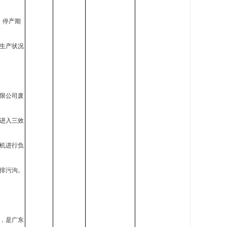
，停产期
生产状况
限公司废
进入三效
机进行负
排污沟。
，是广东