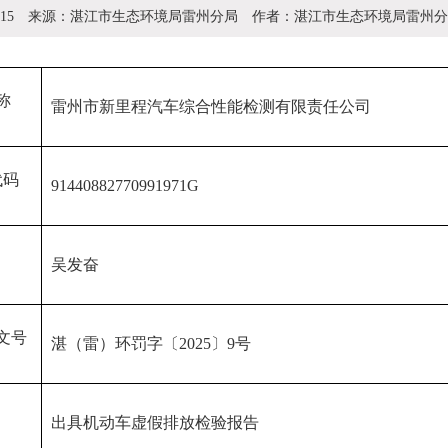
:15
来源：
湛江市生态环境局雷州分局
作者：
湛江市生态环境局雷州分
称
雷州市新里程汽车综合性能检测有限责任公司
代码
91440882770991971G
吴发奋
文号
湛（雷）环罚字〔2025〕9号
出具机动车虚假排放检验报告