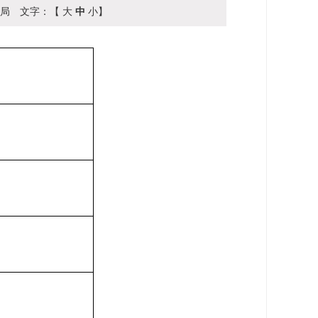
局
文字：【
大
中
小
】