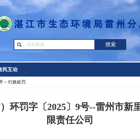
搜索
政民互动
开
>
行政处罚
）环罚字〔2025〕9号--雷州市
限责任公司