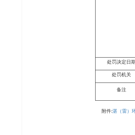
处罚决定日
处罚机关
备注
湛（雷）环
附件: