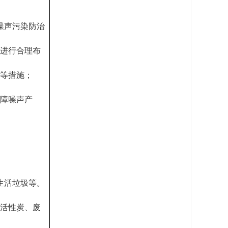
噪声污染防治
备进行合理布
振等措施；
故障噪声产
生活垃圾等。
废活性炭、废