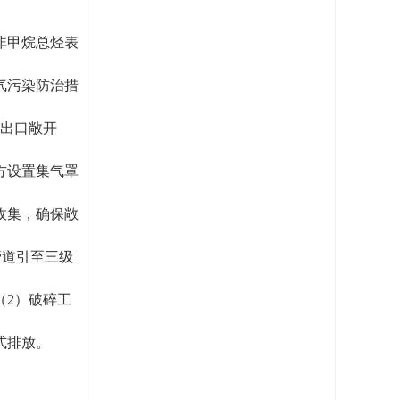
非甲烷总烃表
气污染防治措
品出口敞开
方设置集气罩
收集，确保敞
管道引至三级
（2）破碎工
式排放。