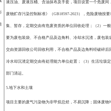
减
液压油、废液压桶、含油抹布及手套，项目设置一个危废间
影
废物贮存污染控制标准》（GB18597-2023），危险废物按
措
集、暂存，定期交由有危废资质的单位回收处理；（2）一
要为废包装袋、不合格产品及边角料、冷却水沉渣，废包装
交由资源回收公司回收利用，不合格产品及边角料经破碎后
冷水却沉渣定期交由有处理能力单位处置；（3）生活垃圾
部门清运。
5.地下水和土壤
项目主要的废气污染物为非甲烷总烃，不易沉降；固体废物