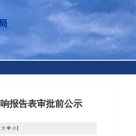
影响报告表审批前公示
【
大
中
小
】