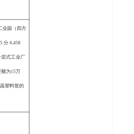
工业园（四方
 6.458 
栋一层式工业厂
资额为15万
果蔬塑料筐的