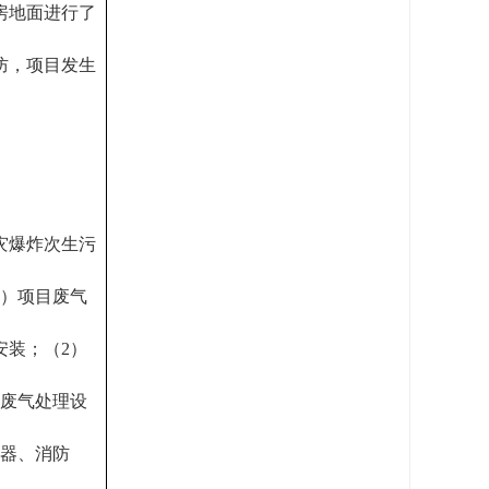
房地面进行了
防，项目发生
灾爆炸次生污
1）项目废气
安装；（2）
现废气处理设
火器、消防