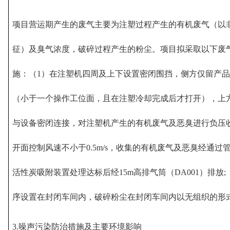
项目营运期产生的废气主要为注塑过程产生的有机废气（以
征）及臭气浓度，破碎过程产生的粉尘。项目拟采取以下废
施：（1）在注塑机四周及上下设置密闭围挡，侧方仅留产
（小于一个操作工位面，且在注塑冷却完成后才打开），上
与设备密闭连接，对注塑机产生的有机废气及恶臭进行负压
开面控制风速不小于0.5m/s，收集的有机废气及恶臭经通过
活性炭吸附装置处理达标后经15m高排气筒（DA001）排放;
序设置在封闭车间内，破碎粉尘在封闭车间内以无组织的形
3.噪声污染防治措施及主要环境影响