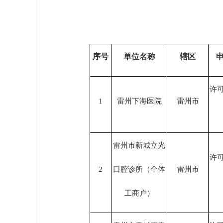
序号
单位名称
辖区
许
1
雷州下海医院
雷州市
雷州市新城立光
许
2
口腔诊所（个体
雷州市
工商户）