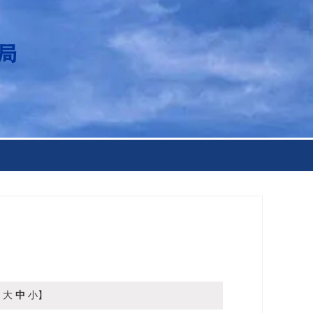
【
大
中
小
】