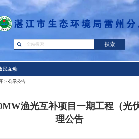
搜索
政民互动
开
>
公示公告
00MW渔光互补项目一期工程（光
理公告