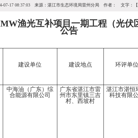
4-07-17 08:37:03
来源：
湛江市生态环境局雷州分局
作者：
文字：
00MW渔光互补项目一期工程（光
公告
建设单位
建设地点
环评单
中海油（广东）综
广东省湛江市雷
湛江市湛恒
合能源有限公司
州市东里镇三吉
科技有限
村、西坡村