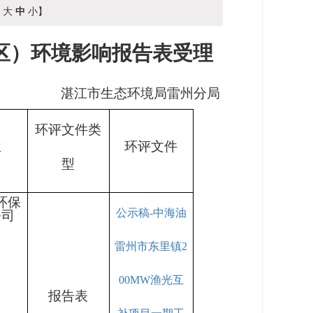
【
大
中
小
】
伏区）环境影响报告表受理
湛江市生态环境局
雷州
分
局
环评文件类
位
环评文件
型
环保
公示稿-中海油
公司
雷州市东里镇2
00MW渔光互
报告表