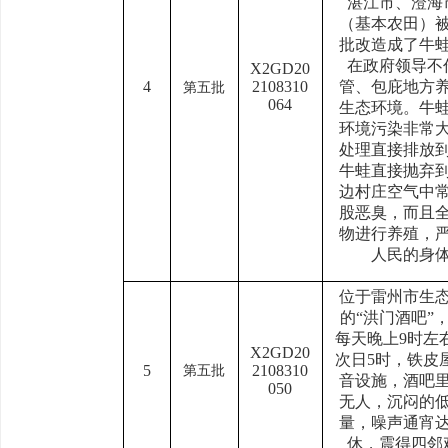
湛江市、澄海
（基本农田）
批改造成了牛
在政府领导不
X2GD20
4
2108310
管、包庇地方
第五批
064
生态环境。牛
环境污染非常
处理直接排放
牛蛙直接抛弃
边村庄空气中
股恶臭，而且
物进行养殖，
人民的身
位于雷州市生
的“洪门酒吧”
每天晚上9时左
X2GD20
次日5时，铁皮
5
2108310
第五批
音设施，酒吧
050
无人，沉闷的
量，噪声通宵
休，震得四邻