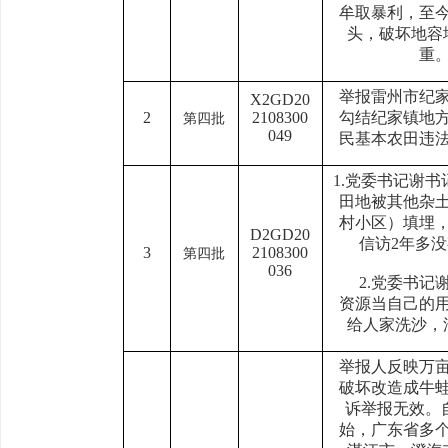
牟取暴利，至
头，破坏地容
重
举报雷州市纪
X2GD20
2
2108300
勾结纪家镇地
第四批
049
民基本农田违
1.党委书记谢书
田地被其他杂
村小区）填埋
D2GD20
信访2年多
3
2108300
第四批
036
     2.党委书记谢书记把国家
资源当自己的
给人家洗沙，
举报人反映万
破坏改造成牛
诉举报无效。自 
始，广东省多