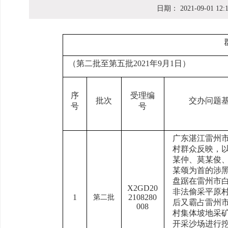
日期：
2021-09-01 12:
（第二批至第五批2021年9月1日）
序
受理编
批次
交办问题
号
号
广东湛江雷州
村群众反映，
某仲、莫某俊
某颂为首的涉
盘踞在雷州市
X2GD20
非法偷采平原
1
2108280
第二批
后又霸占雷州
008
村集体坡地采
开采沙场进行