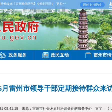
傍晚发布
【雷州晚间天气】今晚到明天白天，多云间晴，有雷阵雨，偏西风3级，气温27到
更多>>
网站支持IPv6
政务服务
政民互动
雷州市情
4年6月雷州市领导干部定期接待群众来
31 09:41:15
来源：
雷州市社会矛盾纠纷调处化解服务中心
文字：【