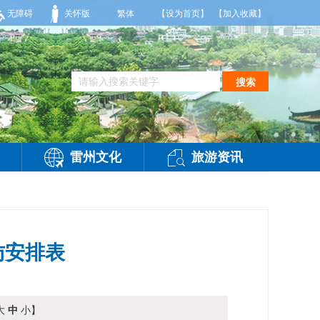
36度，相对湿度55%到95%。雷州市气象台2026年08月09日傍晚发布
无障碍
关怀版
繁体
【设为首页】
【加入收藏】
搜索
雷州文化
旅游资讯
访安排表
大
中
小
】
访问：
-