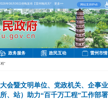
8月06日傍晚发布
【雷州晚间天气】今晚到明天白天，阴天间多云，有雷阵雨，局部大雨，
更多>>
网站支持IPv6
政务服务
政民互动
雷州市情
程”
大会暨文明单位、党政机关、企事业
所、站）助力“百千万工程”工作部