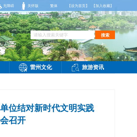
东南风2～3级，气温25～32℃，相对湿度70～95%。雷州市气象台2026年08
无障碍
关怀版
繁体
【设为首页】
【加入收藏】
搜索
雷州文化
旅游资讯
单位结对新时代文明实践
署会召开