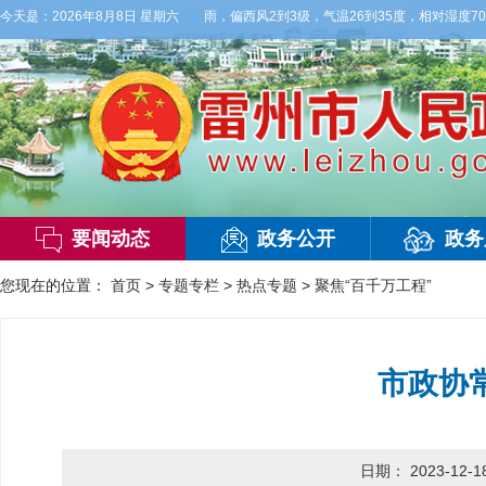
到明天白天，多云，局部有雷阵雨，偏西风2到3级，气温26到35度，相对湿度70%到
今天是：
2026年8月8日 星期六
要闻动态
政务公开
政务
您现在的位置：
首页
>
专题专栏
>
热点专题
>
聚焦“百千万工程”
市政协
日期：
2023-12-1