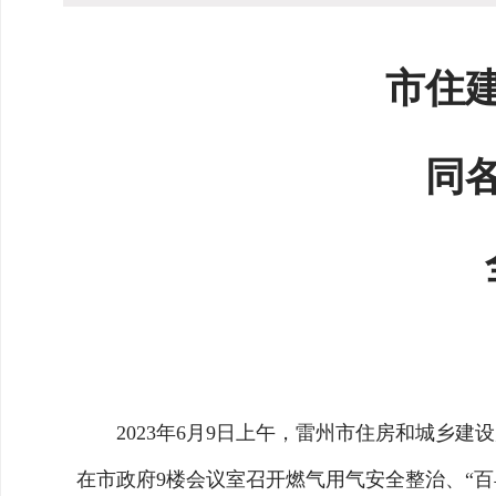
市住建
同各镇
全、
抗
2023年6月9日上午，雷州市住房和城乡
在市政府9楼会议室召开燃气用气安全整治、“