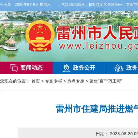
局部有雷阵雨，偏西风2到3级，气温26到35度，相对湿度70%到95%。雷州市气象
今天是：
2026年8月8日 星期六
要闻动态
政务公开
政务
您现在的位置：
首页
>
专题专栏
>
热点专题
>
聚焦“百千万工程”
雷州市住建局推进燃
日期：
2023-06-20 0