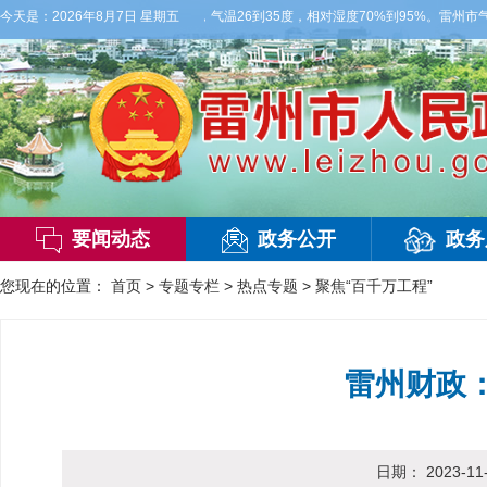
局部有雷阵雨，偏西风2-3级，气温26到35度，相对湿度70%到95%。雷州市气象台
今天是：
2026年8月7日 星期五
要闻动态
政务公开
政务
您现在的位置：
首页
>
专题专栏
>
热点专题
>
聚焦“百千万工程”
雷州财政：
日期：
2023-11-