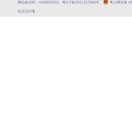
网站标识码：4408820001
粤ICP备2021167868号
粤公网安备 440
站点访问量：
-