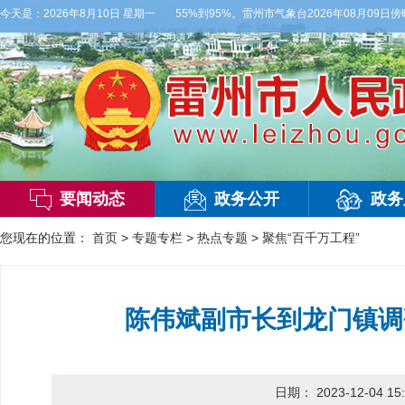
级，气温27到36度，相对湿度55%到95%。雷州市气象台2026年08月09日傍晚
今天是：
2026年8月10日 星期一
要闻动态
政务公开
政务
您现在的位置：
首页
>
专题专栏
>
热点专题
>
聚焦“百千万工程”
陈伟斌副市长到龙门镇调
日期：
2023-12-04 15