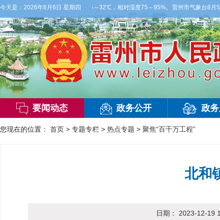
大雨，东南风2～3级，气温25～32℃，相对湿度75～95%。雷州市气象台8月5
今天是：
2026年8月6日 星期四
要闻动态
政务公开
政务
您现在的位置：
首页
>
专题专栏
>
热点专题
>
聚焦“百千万工程”
北和
日期：
2023-12-19 