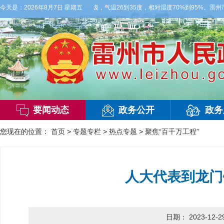
，局部有雷阵雨，偏西风2-3级，气温26到35度，相对湿度70%到95%。雷州市气象
今天是：
2026年8月7日 星期五
要闻动态
政务公开
政务
您现在的位置：
首页
>
专题专栏
>
热点专题
>
聚焦“百千万工程”
人大代表到龙门
日期：
2023-12-2