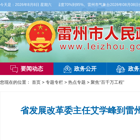
3级，气温26到35度，相对湿度70%到95%。雷州市气象台2026年08月08日傍
今天是：
2026年8月8日 星期六
要闻动态
政务公开
政务
您现在的位置：
首页
>
专题专栏
>
热点专题
>
聚焦“百千万工程”
省发展改革委主任艾学峰到雷州