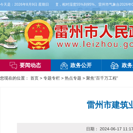
，偏西风3级，气温27到36度，相对湿度55%到95%。雷州市气象台2026年08
今天是：
2026年8月9日 星期日
要闻动态
政务公开
政务
您现在的位置：
首页
>
专题专栏
>
热点专题
>
聚焦“百千万工程”
雷州市建筑
日期：
2024-06-17 11:1