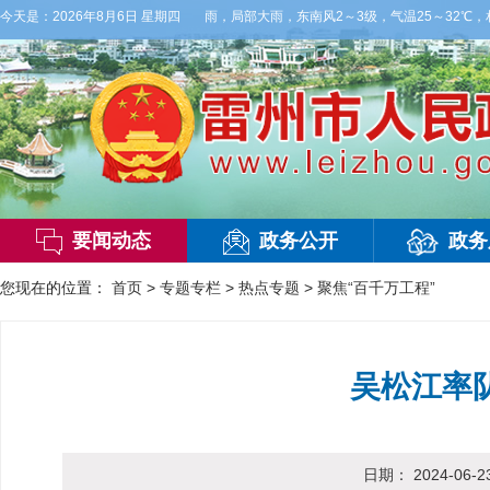
天白天，阴天间多云，有雷阵雨，局部大雨，东南风2～3级，气温25～32℃，相对湿度7
今天是：
2026年8月6日 星期四
要闻动态
政务公开
政务
您现在的位置：
首页
>
专题专栏
>
热点专题
>
聚焦“百千万工程”
吴松江率
日期：
2024-06-2