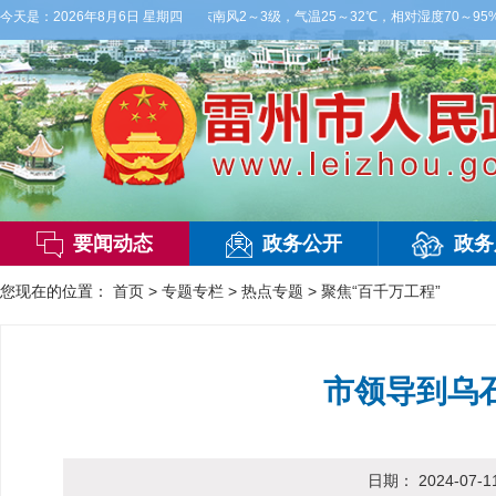
云，有雷阵雨，局部大雨，东南风2～3级，气温25～32℃，相对湿度70～95%。雷
今天是：
2026年8月6日 星期四
要闻动态
政务公开
政务
您现在的位置：
首页
>
专题专栏
>
热点专题
>
聚焦“百千万工程”
市领导到乌
日期：
2024-07-1