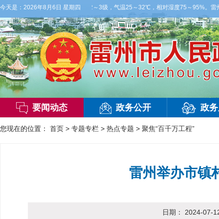
雷阵雨，局部大雨，东南风2～3级，气温25～32℃，相对湿度75～95%。雷州市
今天是：
2026年8月6日 星期四
要闻动态
政务公开
政务
您现在的位置：
首页
>
专题专栏
>
热点专题
>
聚焦“百千万工程”
雷州举办市镇
日期：
2024-07-1