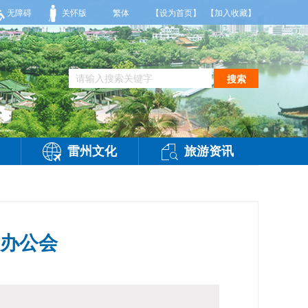
气温26到35度，相对湿度70%到95%。雷州市气象台2026年08月07日傍晚发布
无障碍
关怀版
繁体
【设为首页】
【加入收藏】
搜索
雷州文化
旅游资讯
场办公会
访问：
-