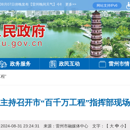
月07日傍晚发布
【雷州晚间天气】今晚到明天白天，多云，局部有雷阵雨，偏西风2-3级，
更多>>
网站支持IPv6
政务服务
政民互动
雷州市情
程”
主持召开市“百千万工程”指挥部现
：
2024-08-31 23:24:31
来源：
雷州市融媒体中心
文字：【
大
中
小
】