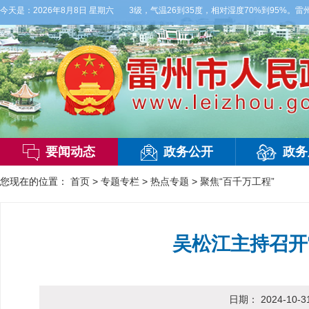
云，局部有雷阵雨，偏西风2到3级，气温26到35度，相对湿度70%到95%。雷州市气
今天是：
2026年8月8日 星期六
要闻动态
政务公开
政务
您现在的位置：
首页
>
专题专栏
>
热点专题
>
聚焦“百千万工程”
吴松江主持召开
日期：
2024-10-3