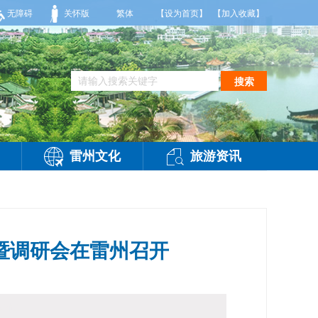
阴天间多云，有雷阵雨，局部大雨，东南风2～3级，气温25～32℃，相对湿度70～9
无障碍
关怀版
繁体
【设为首页】
【加入收藏】
搜索
雷州文化
旅游资讯
暨调研会在雷州召开
访问：
-