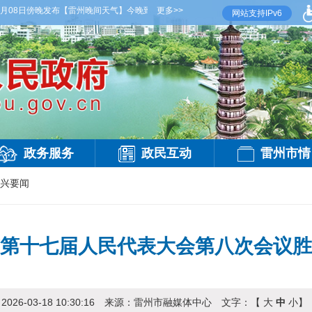
傍晚发布
【雷州晚间天气】今晚到明天白天，多云，局部有雷阵雨，偏西风2到3级，气温26
更多>>
网站支持IPv6
政务服务
政民互动
雷州市情
兴要闻
第十七届人民代表大会第八次会议胜
：
2026-03-18 10:30:16
来源：
雷州市融媒体中心
文字：【
大
中
小
】