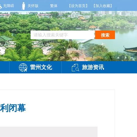
到35度，相对湿度70%到95%。雷州市气象台2026年08月08日傍晚发布
无障碍
关怀版
繁体
【设为首页】
【加入收藏】
搜索
雷州文化
旅游资讯
利闭幕
访问：
-