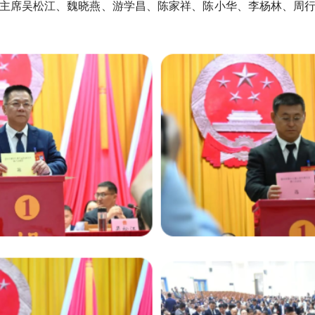
席吴松江、魏晓燕、游学昌、陈家祥、陈小华、李杨林、周行