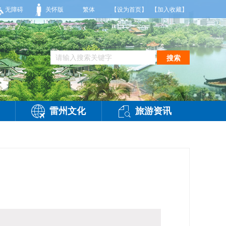
6度，相对湿度55%到95%。雷州市气象台2026年08月09日傍晚发布
无障碍
关怀版
繁体
【设为首页】
【加入收藏】
搜索
雷州文化
旅游资讯
访问：
-