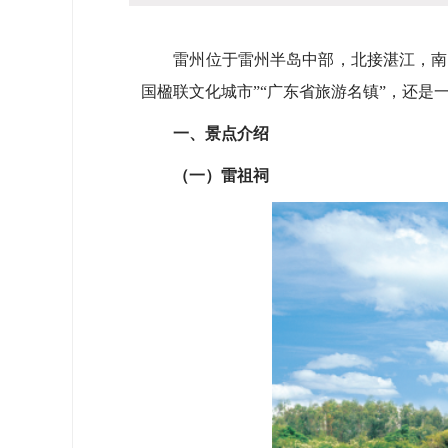
雷州位于雷州半岛中部，北接湛江，南邻
国楹联文化城市”“广东省旅游名镇”，还是
一、景点介绍
（一）雷祖祠