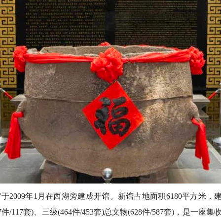
009年1月在西湖旁建成开馆。新馆占地面积6180平方米，建筑面积
147件/117套)、三级(464件/453套)总文物(628件/587套