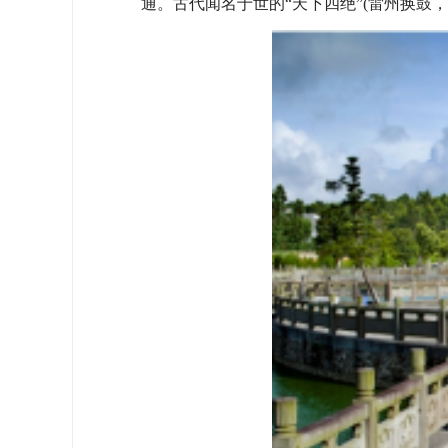
通。古代闻名于世的“天下四绝”(雷州换鼓