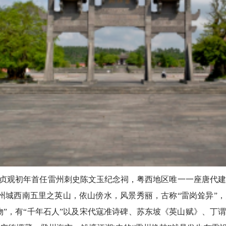
初年首任雷州刺史陈文玉纪念祠，粤西地区唯一一座唐代建筑祠
于雷州城西南五里之英山，依山傍水，风景秀丽，古称“雷岗耸异
物”，有“千年石人”以及宋代寇准诗碑、苏东坡《英山赋》、丁