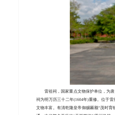
雷祖祠，国家重点文物保护单位，为唐贞观
祠为明万历三十二年(1604年)重修。位
文物丰富。有清乾隆皇帝御赐匾额“茂时育