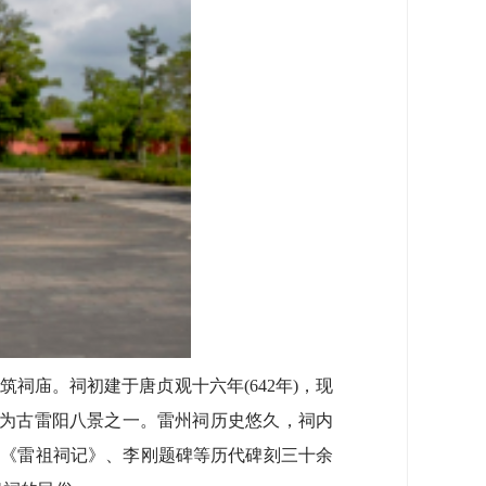
庙。祠初建于唐贞观十六年(642年)，现
”，为古雷阳八景之一。雷州祠历史悠久，祠内
谓《雷祖祠记》、李刚题碑等历代碑刻三十余