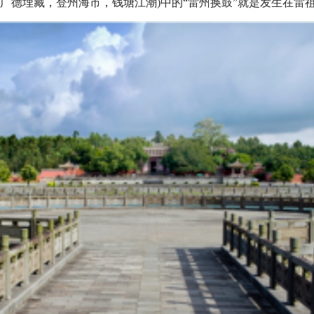
，广德埋藏，登州海市，钱塘江潮)中的“雷州换鼓”就是发生在雷