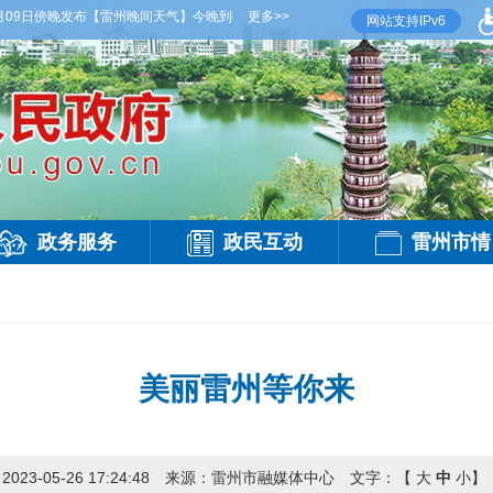
晚发布
【雷州晚间天气】今晚到明天白天，多云间晴，有雷阵雨，偏西风3级，气温27到3
更多>>
网站支持IPv6
政务服务
政民互动
雷州市情
美丽雷州等你来
：
2023-05-26 17:24:48
来源：
雷州市融媒体中心
文字：【
大
中
小
】