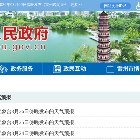
6年08月09日傍晚发布
【雷州晚间天气】今晚到明天白天，多云间晴，有雷阵雨，偏西风
更多>>
网站支持IPv6
政务服务
政民互动
雷州市情
气预报
气象台3月26日傍晚发布的天气预报
气象台3月25日傍晚发布的天气预报
气象台3月24日傍晚发布的天气预报