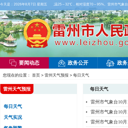
局部大雨，东南风2～3级，气温25～32℃，相对湿度70～95%。雷州市气象台20
今天是：
2026年8月7日 星期五
要闻动态
政务公开
政务
您现在的位置：
首页
>
雷州天气预报
>
每日天气
雷州天气预报
每日天气
雷州市气象台10月
每日天气
雷州市气象台10月
天气实况
雷州市气象台10月