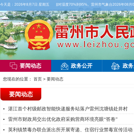
风2-3级，气温26到35度，相对湿度70%到95%。雷州市气象台2026年08月0
今天是：
2026年8月7日 星期五
要闻动态
政务公开
政务
您现在的位置：
首页
>
要闻动态
要闻动态
湛江首个村级邮政智能快递服务站落户雷州沈塘镇处井村
雷州市财政局交出优化政府采购营商环境亮眼“答卷”
英利镇禁毒办联合派出所开展寄递、住宿行业禁毒宣传活动