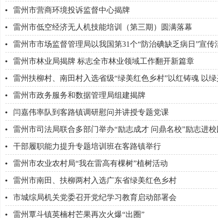
雷州市营商环境投诉监督中心揭牌
雷州市低空经济无人机技能培训（第三期）圆满落幕
雷州市市场监督管理局以我国第31个“防治碘缺乏病日”宣传
雷州市林业局揭牌 标志全市林业领域工作翻开新篇章
雷州扶柳村、南田村入选省级“绿美红色乡村”以红铸魂 以绿
雷州市政务服务和数据管理局组建揭牌
闫嘉伟率队到客路镇调研慰问并讲授专题党课
雷州市司法局联合多部门举办“励志成才 问鼎名校”励志进校
干部履职能力提升专题培训班在客路镇举行
雷州市农业农村局“我在雷高有棵树”植树活动
雷州市南田、扶柳两村入选广东省绿美红色乡村
市城综局机关党委召开党纪学习教育启动部署会
雷州覃斗镇英楠村芒果再次火爆“出圈”