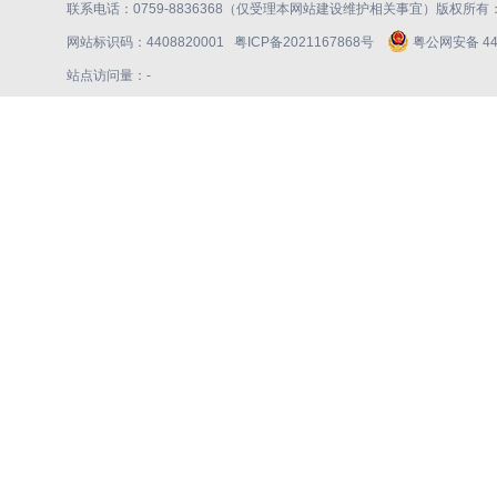
联系电话：0759-8836368（仅受理本网站建设维护相关事宜）版权所
网站标识码：4408820001
粤ICP备2021167868号
粤公网安备 440
站点访问量：
-