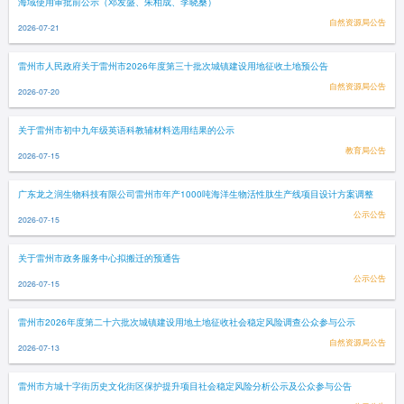
海域使用审批前公示（邓发盛、朱柏成、李晓桑）
自然资源局公告
2026-07-21
雷州市人民政府关于雷州市2026年度第三十批次城镇建设用地征收土地预公告
自然资源局公告
2026-07-20
关于雷州市初中九年级英语科教辅材料选用结果的公示
教育局公告
2026-07-15
广东龙之润生物科技有限公司雷州市年产1000吨海洋生物活性肽生产线项目设计方案调整
公示公告
2026-07-15
关于雷州市政务服务中心拟搬迁的预通告
公示公告
2026-07-15
雷州市2026年度第二十六批次城镇建设用地土地征收社会稳定风险调查公众参与公示
自然资源局公告
2026-07-13
雷州市方城十字街历史文化街区保护提升项目社会稳定风险分析公示及公众参与公告