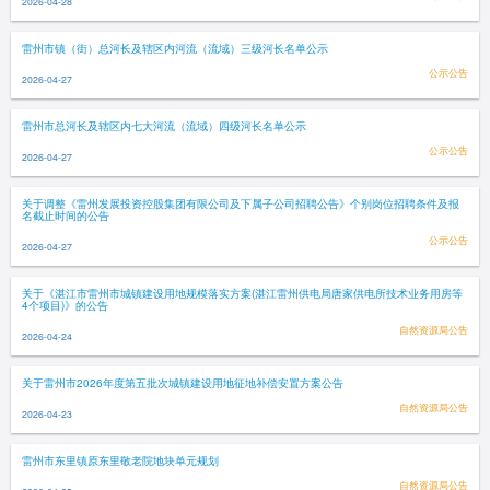
2026-04-28
雷州市镇（街）总河长及辖区内河流（流域）三级河长名单公示
公示公告
2026-04-27
雷州市总河长及辖区内七大河流（流域）四级河长名单公示
公示公告
2026-04-27
关于调整《雷州发展投资控股集团有限公司及下属子公司招聘公告》个别岗位招聘条件及报
名截止时间的公告
公示公告
2026-04-27
关于《湛江市雷州市城镇建设用地规模落实方案(湛江雷州供电局唐家供电所技术业务用房等
4个项目)》的公告
自然资源局公告
2026-04-24
关于雷州市2026年度第五批次城镇建设用地征地补偿安置方案公告
自然资源局公告
2026-04-23
雷州市东里镇原东里敬老院地块单元规划
自然资源局公告