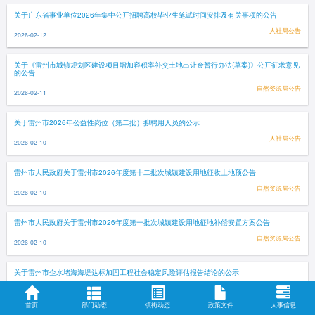
关于广东省事业单位2026年集中公开招聘高校毕业生笔试时间安排及有关事项的公告
人社局公告
2026-02-12
关于《雷州市城镇规划区建设项目增加容积率补交土地出让金暂行办法(草案)》公开征求意见
的公告
自然资源局公告
2026-02-11
关于雷州市2026年公益性岗位（第二批）拟聘用人员的公示
人社局公告
2026-02-10
雷州市人民政府关于雷州市2026年度第十二批次城镇建设用地征收土地预公告
自然资源局公告
2026-02-10
雷州市人民政府关于雷州市2026年度第一批次城镇建设用地征地补偿安置方案公告
自然资源局公告
2026-02-10
关于雷州市企水堵海海堤达标加固工程社会稳定风险评估报告结论的公示
公示公告
2026-02-10
首页
部门动态
镇街动态
政策文件
人事信息