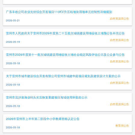
广东丰收公司农业光伏综合开发项目110KV升压站地块用地单元控制性详细规划
自然资源局公告
2026-05-21
雷州市人民政府关于雷州市2026年度第二十五批次城镇建设用地征收土地预公告补充公告
自然资源局公告
2026-05-19
雷州市2026年度第十一批次城镇建设用地征收土地社会稳定风险评估公示及公众参与公告
自然资源局公告
2026-05-18
关于雷州市城市建设综合开发有限公司雷州市城建华庭项目规划及建筑设计方案的公示
自然资源局公告
2026-05-18
雷州市流沙港渔业码头灾后恢复重建项目海域使用审批前公示
自然资源局公告
2026-05-18
2026年雷州市上半年第二阶段中小学教师资格认定公告
教育局公告
2026-05-18