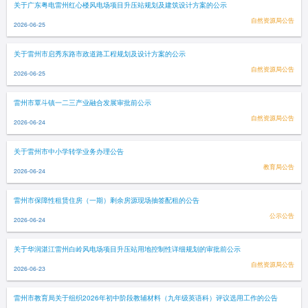
关于广东粤电雷州红心楼风电场项目升压站规划及建筑设计方案的公示
自然资源局公告
2026-06-25
关于雷州市启秀东路市政道路工程规划及设计方案的公示
自然资源局公告
2026-06-25
雷州市覃斗镇一二三产业融合发展审批前公示
自然资源局公告
2026-06-24
关于雷州市中小学转学业务办理公告
教育局公告
2026-06-24
雷州市保障性租赁住房（一期）剩余房源现场抽签配租的公告
公示公告
2026-06-24
关于华润湛江雷州白岭风电场项目升压站用地控制性详细规划的审批前公示
自然资源局公告
2026-06-23
雷州市教育局关于组织2026年初中阶段教辅材料（九年级英语科）评议选用工作的公告