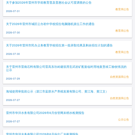
关于参加2026年雷州市学前教育普及普惠社会认可度调查的公告
教育局公告
2026-07-31
关于2026年雷州市城区公办初中学校招生电脑随机派位工作的通告
教育局公告
2026-07-30
关于2026年雷州市民办义务教育学校招生第一批录取结果及剩余招生计划的通告
教育局公告
2026-07-30
关于雷州市雷南石料有限公司雷高东坎岭建筑用玄武岩矿配套临时用地复垦竣工验收情况的
公示
自然资源局公告
2026-07-29
海域使用审批前公示（湛江市蓝群水产养殖发展有限公司、黄江海、黄江文）
自然资源局公告
2026-07-27
雷州市华洋水务有限公司2026年6月份管网末梢水检测报告
公示公告
2026-07-27
雷州市华洋水务有限公司2026年6月份出厂水检测报告