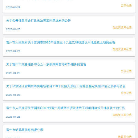
公示公告
2026-04-29
关于公开征集涉企行政执法突出问题线索的公告
自然资源局公告
2026-04-25
雷州市人民政府关于雷州市2025年度第三十九批次城镇建设用地征收土地的公告
自然资源局公告
2026-04-29
关于雷州市政务服务中心五一放假期间暂停对外服务的通告
公示公告
2026-04-29
关于华润湛江雷州白岭风电场项目110千伏接入系统工程社会稳定风险评估公众参与公告
公示公告
2026-04-28
雷州市人民政府关于国道G207线雷州邦塘至白沙段改线工程项目建设用地征收土地公告
自然资源局公告
2026-04-28
雷州市幼儿园信息情况公示
教育局公告