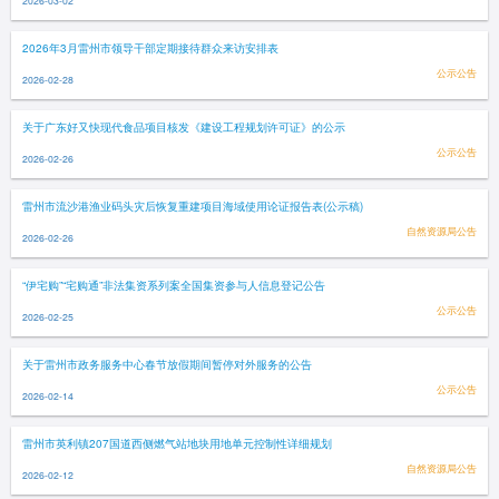
2026-03-02
2026年3月雷州市领导干部定期接待群众来访安排表
公示公告
2026-02-28
关于广东好又快现代食品项目核发《建设工程规划许可证》的公示
公示公告
2026-02-26
雷州市流沙港渔业码头灾后恢复重建项目海域使用论证报告表(公示稿)
自然资源局公告
2026-02-26
“伊宅购”“宅购通”非法集资系列案全国集资参与人信息登记公告
公示公告
2026-02-25
关于雷州市政务服务中心春节放假期间暂停对外服务的公告
公示公告
2026-02-14
雷州市英利镇207国道西侧燃气站地块用地单元控制性详细规划
自然资源局公告
2026-02-12