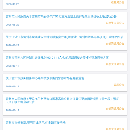
教育局公告
2026-06-22
雷州市人民政府关于雷州市乌石镇年产50万立方混凝土搅拌站项目预征收土地启动公告
自然资源局公告
2026-06-22
关于《湛江市雷州市城镇建设用地规模落实方案(华润湛江雷州白岭风电场项目)》成果的公告
自然资源局公告
2026-06-22
雷州市雷南片区控制性详细规划(03-01-11A地块)局部调整必要性论证及调整方案
自然资源局公告
2026-06-17
关于雷州市政务服务中心端午节放假期间暂停对外服务的通告
公示公告
2026-06-17
雷州市人民政府关于G75兰州至海口国家高速公路湛江廉江至徐闻段项目（雷州段）预征
（回）收土地启动公告
自然资源局公告
2026-06-17
雷州市自然资源局开展“诚信用地”主题宣传活动
自然资源局公告