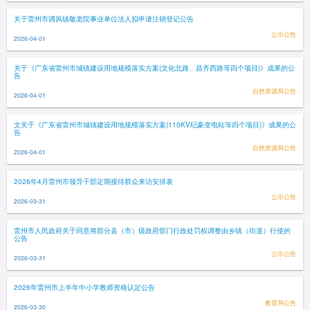
关于雷州市调风镇敬老院事业单位法人拟申请注销登记公告
公示公告
2026-04-01
关于《广东省雷州市城镇建设用地规模落实方案(文化北路、昌齐西路等四个项目)》成果的公
告
自然资源局公告
2026-04-01
文关于《广东省雷州市城镇建设用地规模落实方案(110KV纪豪变电站等四个项目)》成果的公
告
自然资源局公告
2026-04-01
2026年4月雷州市领导干部定期接待群众来访安排表
公示公告
2026-03-31
雷州市人民政府关于同意将部分县（市）级政府部门行政处罚权调整由乡镇（街道）行使的
公告
公示公告
2026-03-31
2026年雷州市上半年中小学教师资格认定公告
教育局公告
2026-03-30