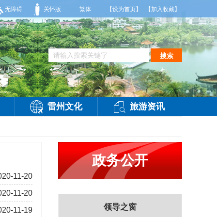
风2-3级，气温26到35度，相对湿度70%到95%。雷州市气象台2026年08月0
无障碍
关怀版
繁体
【设为首页】
【加入收藏】
搜索
雷州文化
旅游资讯
政务公开
020-11-20
020-11-20
领导之窗
020-11-19