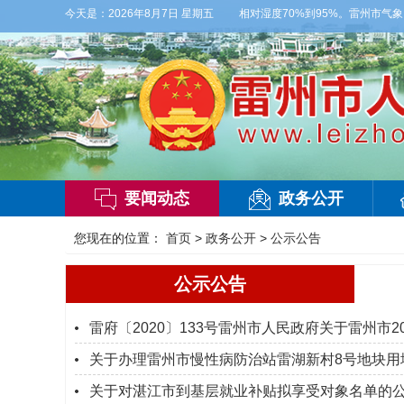
有雷阵雨，偏西风2-3级，气温26到35度，相对湿度70%到95%。雷州市气象台2
今天是：
2026年8月7日 星期五
要闻动态
政务公开
您现在的位置：
首页
>
政务公开
>
公示公告
公示公告
雷府〔2020〕133号雷州市人民政府关于雷州市2
关于办理雷州市慢性病防治站雷湖新村8号地块用
关于对湛江市到基层就业补贴拟享受对象名单的