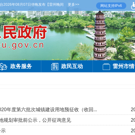
026年08月07日傍晚发布
【雷州晚间天气】今晚到明天白天，多云，局部有雷阵雨，偏西
更多>>
网站支持IPv6
政务服务
政民互动
雷州市情
020年度第六批次城镇建设用地预征收（收回...
2
地规划审批前公示，公开征询意见
2
公示
2