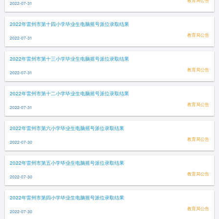
教育局公告
2022-07-31
2022年雷州市第十四小学毕业生电脑摇号派位录取结果
教育局公告
2022-07-31
2022年雷州市第十三小学毕业生电脑摇号派位录取结果
教育局公告
2022-07-31
2022年雷州市第十二小学毕业生电脑摇号派位录取结果
教育局公告
2022-07-31
2022年雷州市第六小学毕业生电脑摇号派位录取结果
教育局公告
2022-07-30
2022年雷州市第五小学毕业生电脑摇号派位录取结果
教育局公告
2022-07-30
2022年雷州市第四小学毕业生电脑摇号派位录取结果
教育局公告
2022-07-30