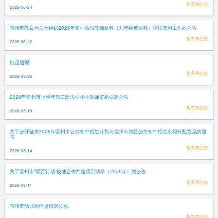
教育局公告
2026-06-24
雷州市教育局关于组织2026年初中阶段教辅材料（九年级英语科）评议选用工作的公告
教育局公告
2026-06-22
情况通报
教育局公告
2026-05-26
2026年雷州市上半年第二阶段中小学教师资格认定公告
教育局公告
2026-05-18
关于公开征求2026年雷州市公办初中招生计划与雷州市城区公办初中招生名额分配意见的通
告
教育局公告
2026-05-14
关于雷州市“双百行动”校地合作共建项目清单（2026年）的公告
教育局公告
2026-05-11
雷州市幼儿园信息情况公示
教育局公告