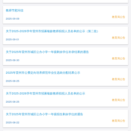
教师节慰问信
教育局公告
2025-09-09
关于2025-2026学年雷州市招募银龄教师拟招人员名单的公示（第二批）
教育局公告
2025-09-01
关于2025年雷州市城区公办小学一年级剩余学位补录结果的通告
教育局公告
2025-08-30
2025年雷州市公费定向培养师范毕业生选岗分配结果公示
教育局公告
2025-08-25
关于2025-2026学年雷州市招募银龄教师拟招人员名单的公示
教育局公告
2025-08-25
关于2025年雷州市城区公办小学一年级招生剩余学位的通告
教育局公告
2025-08-22