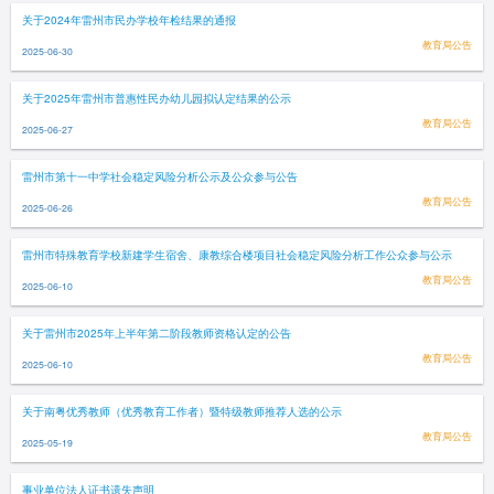
关于2024年雷州市民办学校年检结果的通报
教育局公告
2025-06-30
关于2025年雷州市普惠性民办幼儿园拟认定结果的公示
教育局公告
2025-06-27
雷州市第十一中学社会稳定风险分析公示及公众参与公告
教育局公告
2025-06-26
雷州市特殊教育学校新建学生宿舍、康教综合楼项目社会稳定风险分析工作公众参与公示
教育局公告
2025-06-10
关于雷州市2025年上半年第二阶段教师资格认定的公告
教育局公告
2025-06-10
关于南粤优秀教师（优秀教育工作者）暨特级教师推荐人选的公示
教育局公告
2025-05-19
事业单位法人证书遗失声明