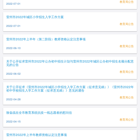
教育局公告
2022-07-01
雷州市2022年城区小学招生入学工作方案
教育局公告
2022-07-01
雷州市2022年上半年（第二阶段）教师资格认定注意事项
教育局公告
2022-06-10
关于公开征求雷州市2022年公办初中招生计划与雷州市2022年城区公办初中招生名额分配意
见的公告
教育局公告
2022-06-02
关于公开征求《雷州市2022年城区小学招生入学工作方案（征求意见稿）》《雷州市2022年
初中学校招生入学工作方案（征求意见稿）》意见的通告
教育局公告
2022-04-28
致奋战在全市教育系统抗疫一线志愿者的慰问信
教育局公告
2022-04-15
雷州市2022年上半年教师资格认定注意事项