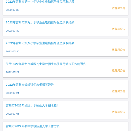
2022年雷州市第十小学毕业生电脑摇号派位录取结果
教育局公告
2022-07-30
2022年雷州市第九小学毕业生电脑摇号派位录取结果
教育局公告
2022-07-30
2022年雷州市第八小学毕业生电脑摇号派位录取结果
教育局公告
2022-07-30
关于2022年雷州市城区初中学校招生电脑摇号派位工作的通告
教育局公告
2022-07-27
2022年雷州市银龄讲学教师招募通告
教育局公告
2022-07-21
雷州市2022年城区小学招生入学报名指引
教育局公告
2022-07-01
雷州市2022年初中学校招生入学工作方案