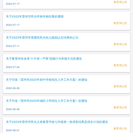
教育局公告
2023-07-17
关于2022年雷州市民办学校年检结果的通报
教育局公告
2023-07-17
关于2023年雷州市普惠性民办幼儿园拟认定结果的公示
教育局公告
2023-07-11
关于教育评价改革“十不得一严禁”违规行为举报方式的通告
教育局公告
2023-07-04
关于印发《雷州市2023年初中学校招生入学工作方案》的通知
教育局公告
2023-06-26
关于印发《雷州市2023年城区小学招生入学工作方案》的通知
教育局公告
2023-06-26
关于2023年雷州市民办义务教育学校七年级第一批录取结果及招生计划的通告
教育局公告
2023-06-21