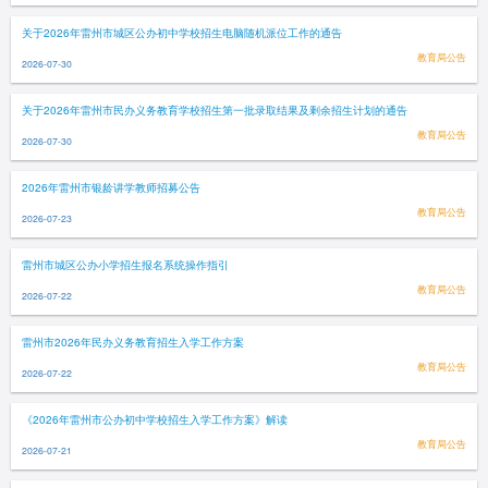
关于2026年雷州市城区公办初中学校招生电脑随机派位工作的通告
教育局公告
2026-07-30
关于2026年雷州市民办义务教育学校招生第一批录取结果及剩余招生计划的通告
教育局公告
2026-07-30
2026年雷州市银龄讲学教师招募公告
教育局公告
2026-07-23
雷州市城区公办小学招生报名系统操作指引
教育局公告
2026-07-22
雷州市2026年民办义务教育招生入学工作方案
教育局公告
2026-07-22
《2026年雷州市公办初中学校招生入学工作方案》解读
教育局公告
2026-07-21