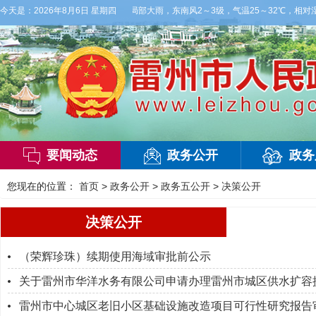
白天，阴天间多云，有雷阵雨，局部大雨，东南风2～3级，气温25～32℃，相对湿度7
今天是：
2026年8月6日 星期四
要闻动态
政务公开
政务
您现在的位置：
首页
>
政务公开
>
政务五公开
>
决策公开
决策公开
（荣辉珍珠）续期使用海域审批前公示
关于雷州市华洋水务有限公司申请办理雷州市城区供水扩容提
雷州市中心城区老旧小区基础设施改造项目可行性研究报告