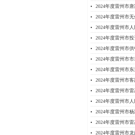
2024年度雷州市
2024年度雷州市
2024年度雷州
2024年度雷州
2024年度雷州
2024年度雷州市
2024年度雷州市
2024年度雷州市
2024年度雷州市
2024年度雷州市
2024年度雷州市
2024年度雷州市
2024年度雷州市