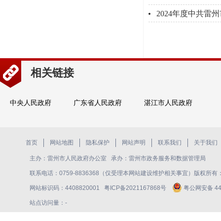
2024年度中共
相关链接
中央人民政府
广东省人民政府
湛江市人民政府
首页
网站地图
隐私保护
网站声明
联系我们
关于我们
主办：雷州市人民政府办公室 承办：雷州市政务服务和数据管理局
联系电话：0759-8836368（仅受理本网站建设维护相关事宜）版权所
网站标识码：4408820001
粤ICP备2021167868号
粤公网安备 440
站点访问量：
-