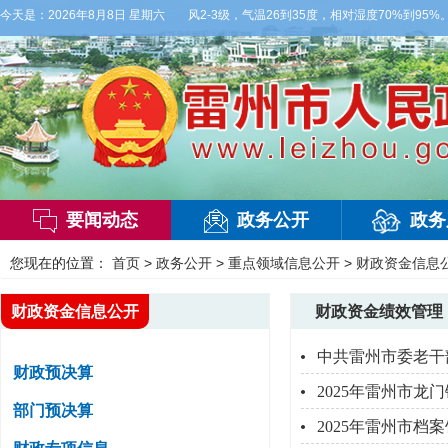
天，多云，局部有雷阵雨，偏西风2-3级，气温26到35度，相对湿度70%到95%。雷
今天是：
2026年8月8日 星期六
要闻动态
政务公开
政务
您现在的位置：
首页
>
政务公开
>
重点领域信息公开
>
财政资金信息
财政资金信息公开
财政资金绩效管理
中共雷州市委老干
财政预决算
2025年雷州市龙
部门预决算
2025年雷州市档