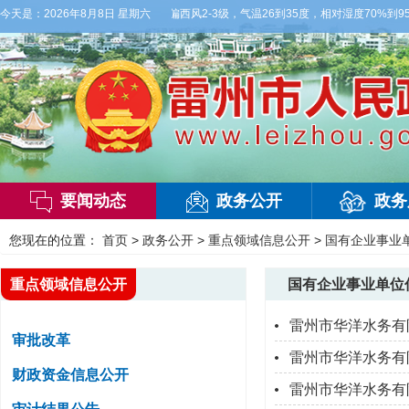
天白天，多云，局部有雷阵雨，偏西风2-3级，气温26到35度，相对湿度70%到95%
今天是：
2026年8月8日 星期六
要闻动态
政务公开
政务
您现在的位置：
首页
>
政务公开
>
重点领域信息公开
>
国有企业事业
重点领域信息公开
国有企业事业单位
雷州市华洋水务有
审批改革
雷州市华洋水务有限
财政资金信息公开
雷州市华洋水务有