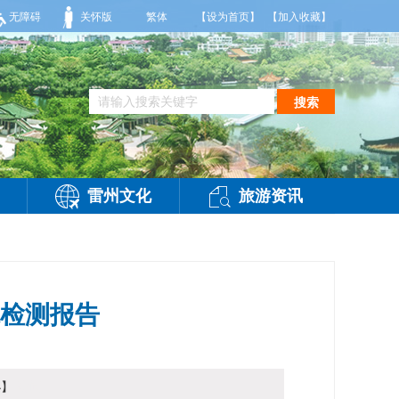
，相对湿度70%到95%。雷州市气象台2026年08月08日傍晚发布
无障碍
关怀版
繁体
【设为首页】
【加入收藏】
搜索
雷州文化
旅游资讯
水检测报告
小
】
访问：
-