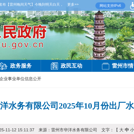
雷州晚间天气】今晚到明天白天，多云，局部有雷阵雨，偏西风2到3级，气温26到35度
更多>>
网站支持IPv6
政务服务
政民互动
雷州市情
企业事业单位信息公开
洋水务有限公司2025年10月份出厂
25-11-12 15:11:37
来源：
雷州市华洋水务有限公司
文字：【
大
中