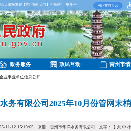
傍晚发布
【雷州晚间天气】今晚到明天白天，多云，局部有雷阵雨，偏西风2到3级，气温2
更多>>
网站支持IPv6
政务服务
政民互动
雷州市情
企业事业单位信息公开
水务有限公司2025年10月份管网末
25-11-12 15:19:05
来源：
雷州市华洋水务有限公司
文字：【
大
中