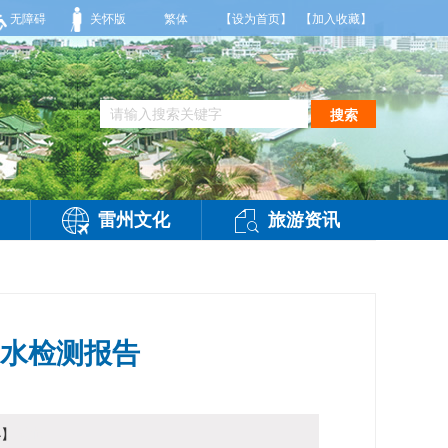
6到35度，相对湿度70%到95%。雷州市气象台2026年08月08日傍晚发布
无障碍
关怀版
繁体
【设为首页】
【加入收藏】
搜索
雷州文化
旅游资讯
梢水检测报告
小
】
访问：
-