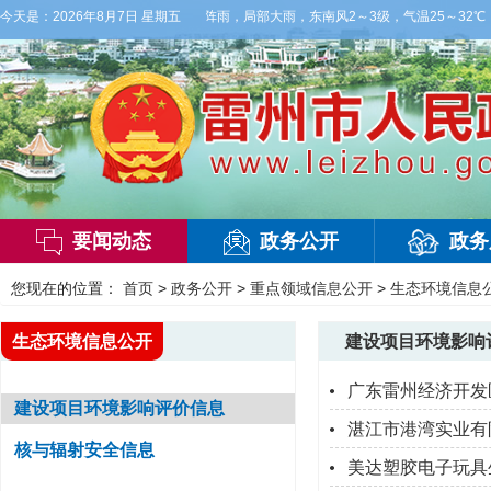
到明天白天，阴天间多云，有雷阵雨，局部大雨，东南风2～3级，气温25～32℃，相对
今天是：
2026年8月7日 星期五
要闻动态
政务公开
政务
您现在的位置：
首页
>
政务公开
>
重点领域信息公开
>
生态环境信息
生态环境信息公开
建设项目环境影响
广东雷州经济开发
建设项目环境影响评价信息
湛江市港湾实业有
核与辐射安全信息
美达塑胶电子玩具