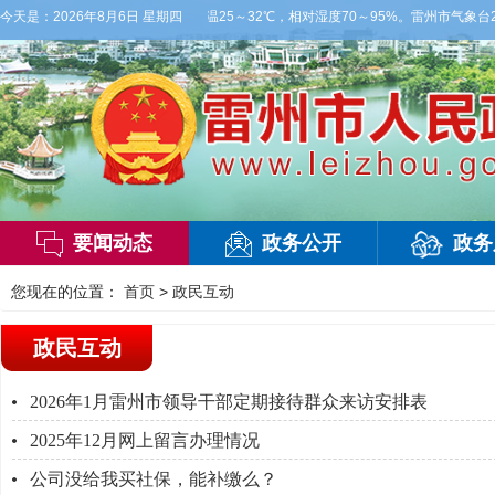
部大雨，东南风2～3级，气温25～32℃，相对湿度70～95%。雷州市气象台202
今天是：
2026年8月6日 星期四
要闻动态
政务公开
政务
您现在的位置：
首页
>
政民互动
政民互动
2026年1月雷州市领导干部定期接待群众来访安排表
2025年12月网上留言办理情况
公司没给我买社保，能补缴么？