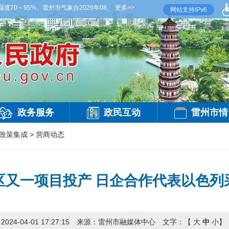
～95%。雷州市气象台2026年08月06日傍晚发布
更多>>
【雷州晚间天气】今晚到明天白天
网站支持IPv6
政务服务
政民互动
雷州市情
政策集成
>
营商动态
区又一项目投产 日企合作代表以色列
：
2024-04-01 17:27:15
来源：
雷州市融媒体中心
文字：【
大
中
小
】