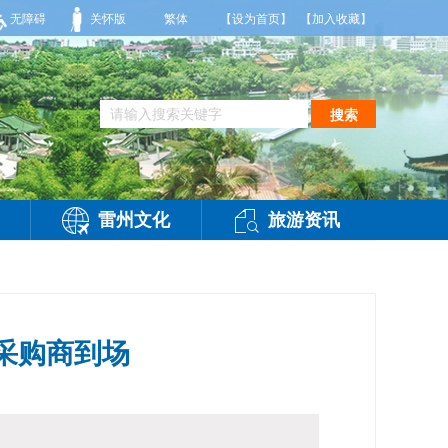
，阴天间多云，有雷阵雨，局部大雨，东南风2～3级，气温25～32℃，相对湿度70～
无障碍
关怀版
繁体
【设为首页】
【加入收藏】
搜索
雷州文化
旅游资讯
采购商到场
访问：
-