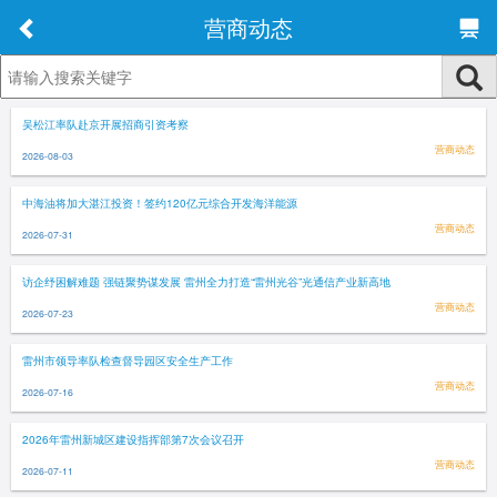
营商动态
吴松江率队赴京开展招商引资考察
营商动态
2026-08-03
中海油将加大湛江投资！签约120亿元综合开发海洋能源
营商动态
2026-07-31
访企纾困解难题 强链聚势谋发展 雷州全力打造“雷州光谷”光通信产业新高地
营商动态
2026-07-23
雷州市领导率队检查督导园区安全生产工作
营商动态
2026-07-16
2026年雷州新城区建设指挥部第7次会议召开
营商动态
2026-07-11