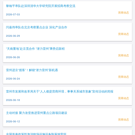
黎翰平率队赴深圳清华大学研究院开展招商考察交流
营商动态
2026-07-03
闫嘉伟率队在北京考察重点企业 深化产业合作
营商动态
2026-06-29
“天南重地”赴京觅合作 “潜力雷州”乘势启新程
营商动态
2026-06-26
雷州进京“揽客”！解锁“潜力雷州”新机遇
营商动态
2026-06-24
雷州市发展和改革局关于“人人都是营商环境，事事关系城市形象”宣传活动的简报
营商动态
2026-06-18
主动对接 聚力攻坚推进雷州重点公路项目建设
营商动态
2026-06-12
全国首单政策性海洋牧场设施设备险落地雷州