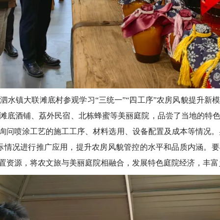
镇大联滩底村参观学习“三统一”“四工序”农房风貌提升新
滩底酒铺、荔外民宿、北栋蜂蜜等美丽庭院，品尝了当地的特
询问喷涂工艺的施工工序、材料选用、设备配置及成本等情况。吴
际情况进行推广应用，提升农房风貌管控的水平和品质内涵。
置资源，将农文旅与美丽庭院相融合，发展特色庭院经济，丰富