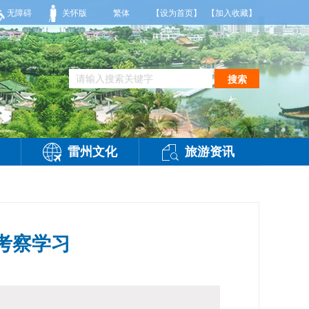
到35度，相对湿度70%到95%。雷州市气象台2026年08月07日傍晚发布
无障碍
关怀版
繁体
【设为首页】
【加入收藏】
搜索
雷州文化
旅游资讯
考察学习
访问：
-