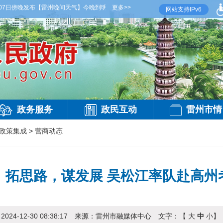
傍晚发布
【雷州晚间天气】今晚到明天白天，多云，局部有雷阵雨，偏西风2-3级，气温26
更多>>
网站支持IPv6
政务服务
政民互动
雷州市情
政策集成
>
营商动态
，拓思路，谋发展 吴松江率队赴高州
：
2024-12-30 08:38:17
来源：
雷州市融媒体中心
文字：【
大
中
小
】