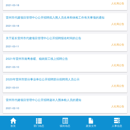
人社局公告
2021-03-18
雷州市代建项目管理中心公开招聘拟入围人员名单和体检工作有关事项的通知
人社局公告
2021-03-18
关于延长雷州市代建项目管理中心公开招聘报名时间的公告
人社局公告
2021-03-11
2021年雷州市南粤春暖、稳岗留工线上招聘公告
人社局公告
2021-03-10
2020年雷州市部分事业单位公开招聘部分拟聘用人员公示
人社局公告
2021-03-01
雷州市代建项目管理中心公开招聘递补入围体检人员的通知
人社局公告
2021-02-10
雷州市部分事业单位公开招聘拟入围人员名单和体检工作有关事项的通知
首页
部门动态
镇街动态
政策文件
人事信息
人社局公告
2021-02-10