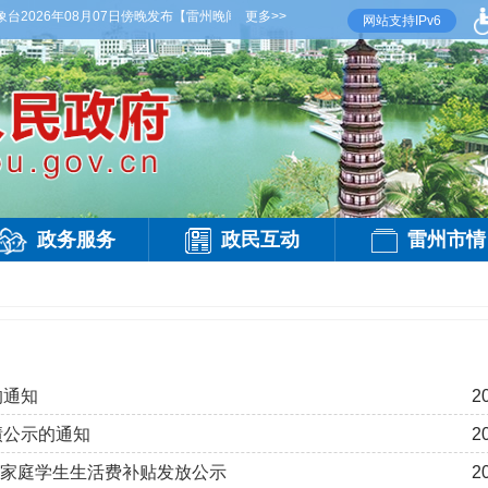
026年08月07日傍晚发布
【雷州晚间天气】今晚到明天白天，多云，局部有雷阵雨，偏西
更多>>
网站支持IPv6
政务服务
政民互动
雷州市情
的通知
2
绩公示的通知
2
贫困家庭学生生活费补贴发放公示
2