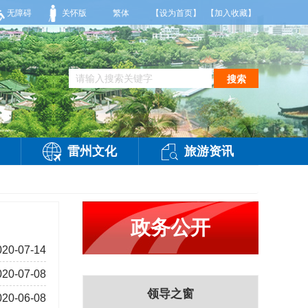
风2-3级，气温26到35度，相对湿度70%到95%。雷州市气象台2026年08月0
无障碍
关怀版
繁体
【设为首页】
【加入收藏】
搜索
雷州文化
旅游资讯
政务公开
020-07-14
020-07-08
领导之窗
020-06-08