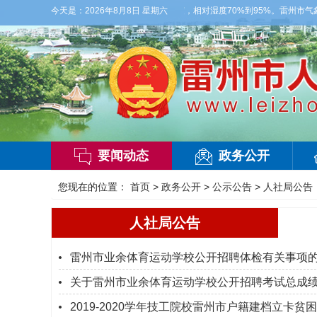
部有雷阵雨，偏西风2-3级，气温26到35度，相对湿度70%到95%。雷州市气象台2
今天是：
2026年8月8日 星期六
要闻动态
政务公开
您现在的位置：
首页
>
政务公开
>
公示公告
>
人社局公告
人社局公告
雷州市业余体育运动学校公开招聘体检有关事项
关于雷州市业余体育运动学校公开招聘考试总成
2019-2020学年技工院校雷州市户籍建档立卡