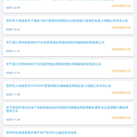
自然资源局公告
2025-12-04
雷州市人民政府关于国道 G207线雷州邦塘至白沙段改线工程项目征收士地预公告补充公告
自然资源局公告
2025-12-01
关于湛江雷州供电局35千伏东里变电站用地控制性详细规划的审批前公示
自然资源局公告
2025-11-21
关于湛江州供电局35千伏纪家变电站用地控制性详细规划的审批前公示
自然资源局公告
2025-11-21
雷州市人民政府关于2025年度第四批次城镇建设用地征收土地预公告补充公告
自然资源局公告
2025-11-20
关于雷州市现代农业产业园首期启动区控制性详细规划局部调整必要性论证及调整方案的审
批前公示
自然资源局公告
2025-11-20
雷州市自然资源局开展不动产登记中心诚信宣传活动