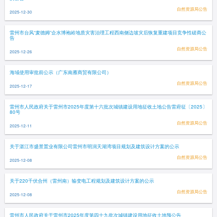
自然资源局公告
2025-12-30
雷州市台风“麦德姆”企水博袍岭地质灾害治理工程西南侧边坡灾后恢复重建项目竞争性磋商公
告
自然资源局公告
2025-12-26
海域使用审批前公示（广东南雁商贸有限公司）
自然资源局公告
2025-12-17
雷州市人民政府关于雷州市2025年度第十六批次城镇建设用地征收土地公告雷府征〔2025〕
80号
自然资源局公告
2025-12-11
关于湛江市盛景置业有限公司雷州市明润天湖湾项目规划及建筑设计方案的公示
自然资源局公告
2025-12-08
关于220千伏合州（雷州南）输变电工程规划及建筑设计方案的公示
自然资源局公告
2025-12-08
雷州市人民政府关于雷州市2025年度第四十九批次城镇建设用地征收土地预公告