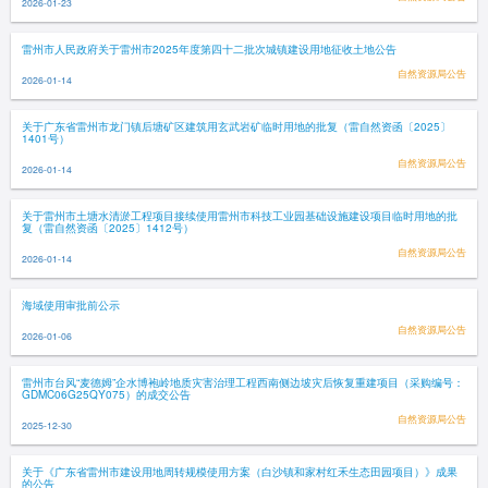
2026-01-23
雷州市人民政府关于雷州市2025年度第四十二批次城镇建设用地征收土地公告
自然资源局公告
2026-01-14
关于广东省雷州市龙门镇后塘矿区建筑用玄武岩矿临时用地的批复（雷自然资函〔2025〕
1401号）
自然资源局公告
2026-01-14
关于雷州市土塘水清淤工程项目接续使用雷州市科技工业园基础设施建设项目临时用地的批
复（雷自然资函〔2025〕1412号）
自然资源局公告
2026-01-14
海域使用审批前公示
自然资源局公告
2026-01-06
雷州市台风“麦德姆”企水博袍岭地质灾害治理工程西南侧边坡灾后恢复重建项目（采购编号：
GDMC06G25QY075）的成交公告
自然资源局公告
2025-12-30
关于《广东省雷州市建设用地周转规模使用方案（白沙镇和家村红禾生态田园项目）》成果
的公告