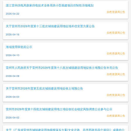
湛江雷州供电局唐家供电技术业务用房小型基建项目控制性详细规划
自然资源局公告
2026-04-22
关于雷州市2026年度第十三批次城镇建设用地征地补偿安置方案公告
自然资源局公告
2026-04-16
海域使用审批前公示
自然资源局公告
2026-04-10
雷州市人民政府关于雷州市2026年度第十八批次城镇建设用地征收土地预公告补充公告
自然资源局公告
2026-04-08
关于雷州市2026年度第五批次城镇建设用地征收土地预公告
自然资源局公告
2026-04-03
雷州市2026年度第十四批次城镇建设用地土地征收社会稳定风险调查公众参与公示
自然资源局公告
2026-04-02
关于《广东省雷州市城镇建设用地规模落实方案(文化北路、昌齐西路等四个项目)》成果的公