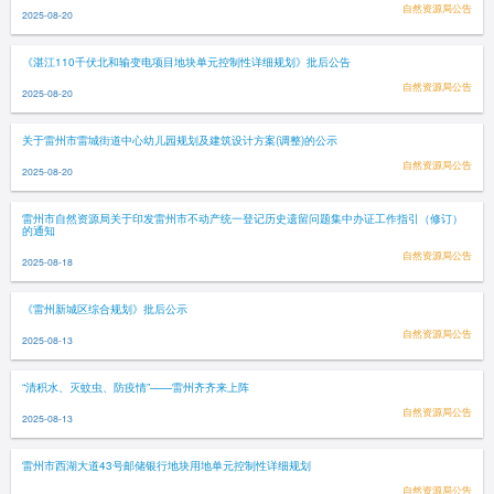
自然资源局公告
2025-08-20
《湛江110千伏北和输变电项目地块单元控制性详细规划》批后公告
自然资源局公告
2025-08-20
关于雷州市雷城街道中心幼儿园规划及建筑设计方案(调整)的公示
自然资源局公告
2025-08-20
雷州市自然资源局关于印发雷州市不动产统一登记历史遗留问题集中办证工作指引（修订）
的通知
自然资源局公告
2025-08-18
《雷州新城区综合规划》批后公示
自然资源局公告
2025-08-13
“清积水、灭蚊虫、防疫情”——雷州齐齐来上阵
自然资源局公告
2025-08-13
雷州市西湖大道43号邮储银行地块用地单元控制性详细规划
自然资源局公告